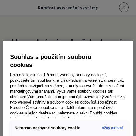
Komfort asistenční systémy
Usnadní vám každodenní
život
Souhlas s použitím souborů
cookies
Parkpilot vpředu/vzadu
Pokud kliknete na „Přijmout všechny soubory cookies“,
poskytnete tím souhlas k jejich ukládání na Vašem zařízení, což
Při parkování může akusticky upozornit na
pomáhá s navigací na stránce, s analýzou využití dat a s našimi
marketingovými snahami. Využíváme soubory cookies tak,
rozpoznané překážky vpředu i vzadu
a zobrazit
1
abychom Vám umožnili co nejpříjemnější uživatelský zážitek. Za
vzdálenost od překážek také vizuálně na displeji.
tyto webové stránky a soubory cookies odpovídá společnost
Porsche Česká republika s.r.o. Další informace o použitých
Asistent pro udržování jízdního pruhu (Lane
cookies a jejich deaktivaci naleznete v sekci Použití cookies
(odkaz ve spodní části této stránky).
Assist)
Naprosto nezbytné soubory cookie
Vždy aktivní
Tento asistent kombinuje několik funkcí: