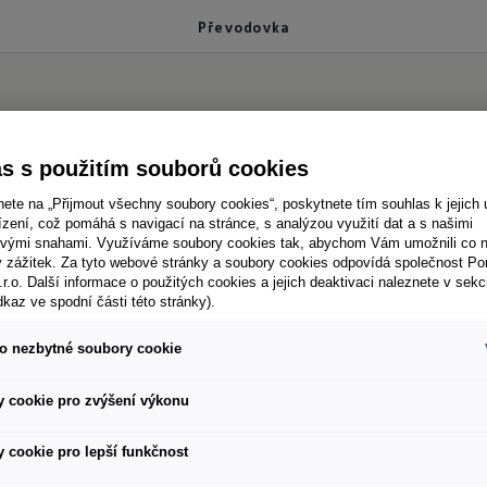
Převodovka
evodovek
s s použitím souborů cookies
nete na „Přijmout všechny soubory cookies“, poskytnete tím souhlas k jejich 
zení, což pomáhá s navigací na stránce, s analýzou využití dat a s našimi
vými snahami. Využíváme soubory cookies tak, abychom Vám umožnili co ne
ý zážitek. Za tyto webové stránky a soubory cookies odpovídá společnost P
á převodovka? U verzí Amarok Life a Amarok Style 
.r.o. Další informace o použitých cookies a jejich deaktivaci naleznete v sekc
dkaz ve spodní části této stránky).
marok Aventura jsou standardně vybaveny 10stup
í Shift-by-wire. Základní verze Amaroku je dostupn
o nezbytné soubory cookie
 cookie pro zvýšení výkonu
 cookie pro lepší funkčnost