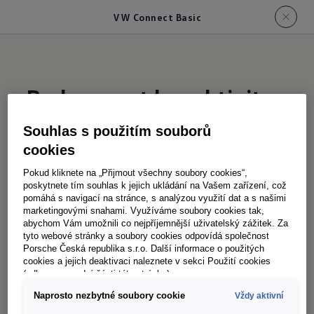
VW Connect Basic
Budoucnost konektivity
začíná zde
Souhlas s použitím souborů
cookies
S balíčkem „VW Connect Basic“ vám
Pokud kliknete na „Přijmout všechny soubory cookies“,
poskytnete tím souhlas k jejich ukládání na Vašem zařízení, což
Volkswagen nabízí užitečné mobilní online
pomáhá s navigací na stránce, s analýzou využití dat a s našimi
služby pro vaše vozidlo – aktuálně například
marketingovými snahami. Využíváme soubory cookies tak,
abychom Vám umožnili co nejpříjemnější uživatelský zážitek. Za
online hlasové ovládání. Volkswagen Užitkové
tyto webové stránky a soubory cookies odpovídá společnost
vozy bude nabídku postupně rozšiřovat o další
Porsche Česká republika s.r.o. Další informace o použitých
cookies a jejich deaktivaci naleznete v sekci Použití cookies
mobilní online služby a bude vás o tom včas
(odkaz ve spodní části této stránky).
informovat.
Naprosto nezbytné soubory cookie
Vždy aktivní
Zůstaňte jednoduše ve spojení se svým