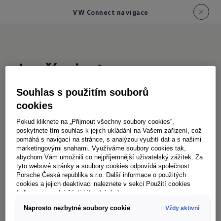
VW Connect navigace
Lepší orientace na
cestách
Souhlas s použitím souborů
cookies
S balíčkem „VW Connect Navigation“ získáte
Pokud kliknete na „Přijmout všechny soubory cookies“,
poskytnete tím souhlas k jejich ukládání na Vašem zařízení, což
další mobilní online služby související s vaším
pomáhá s navigací na stránce, s analýzou využití dat a s našimi
vozidlem. Integrovaná navigace, aktuální
marketingovými snahami. Využíváme soubory cookies tak,
abychom Vám umožnili co nejpříjemnější uživatelský zážitek. Za
dopravní informace pro Evropu a přístup k
tyto webové stránky a soubory cookies odpovídá společnost
vybraným speciálním cílům (POI) vám pomohou
Porsche Česká republika s.r.o. Další informace o použitých
cookies a jejich deaktivaci naleznete v sekci Použití cookies
s lepší orientací.
(odkaz ve spodní části této stránky).
Zůstaňte jednoduše ve spojení se svým
Naprosto nezbytné soubory cookie
Vždy aktivní
Amarokem: V tomto videu se krok za krokem