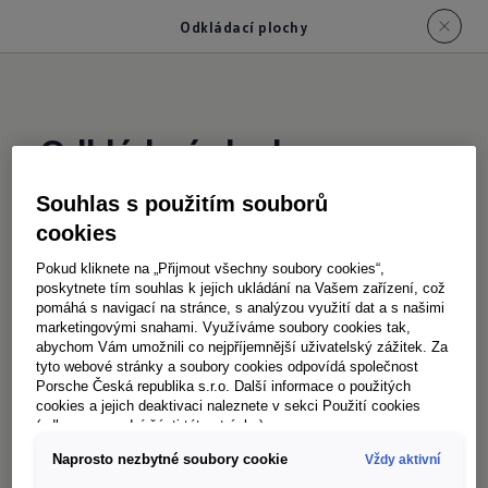
Odkládací plochy
Odkládací plochy
Souhlas s použitím souborů
Ušetřete si zdlouhavé hledání v hektickém
cookies
každodenním provozu: díky promyšlenému
Pokud kliknete na „Přijmout všechny soubory cookies“,
systému odkládacích míst máte vše důležité
poskytnete tím souhlas k jejich ukládání na Vašem zařízení, což
pomáhá s navigací na stránce, s analýzou využití dat a s našimi
vždy po ruce. Na přání dodávaná sedadla
marketingovými snahami. Využíváme soubory cookies tak,
ergoComfort
a volitelné loketní opěrky pro
abychom Vám umožnili co nejpříjemnější uživatelský zážitek. Za
1
tyto webové stránky a soubory cookies odpovídá společnost
řidiče i spolujezdce zpříjemní i dlouhé cesty a
Porsche Česká republika s.r.o. Další informace o použitých
promění je ve skutečně pohodlnou jízdu. Sklopné
cookies a jejich deaktivaci naleznete v sekci Použití cookies
(odkaz ve spodní části této stránky).
sedadlo spolujezdce lze navíc na přání vybavit
Naprosto nezbytné soubory cookie
Vždy aktivní
novým zadním panelem, který slouží jako