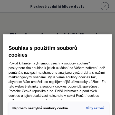
Plechové zadní křídlové dveře
Plechové zadní křídlové
dveře
Souhlas s použitím souborů
cookies
Na přání dodávané kompletně plechové zadní
Pokud kliknete na „Přijmout všechny soubory cookies“,
poskytnete tím souhlas k jejich ukládání na Vašem zařízení, což
křídlové dveře nabízí kromě vysoké odolnosti a
pomáhá s navigací na stránce, s analýzou využití dat a s našimi
dlouhé životnosti také ochranu před zvědavými
marketingovými snahami. Využíváme soubory cookies tak,
abychom Vám umožnili co nejpříjemnější uživatelský zážitek. Za
pohledy. Díky tomu je váš náklad v Caddy Cargo
tyto webové stránky a soubory cookies odpovídá společnost
chráněn hned několika způsoby. V základní
Porsche Česká republika s.r.o. Další informace o použitých
cookies a jejich deaktivaci naleznete v sekci Použití cookies
výbavě má Caddy Cargo zadní křídlové dveře
(odkaz ve spodní části této stránky).
s oknem. Na přání je k dispozici také zadní
Naprosto nezbytné soubory cookie
Vždy aktivní
výklopné víko s oknem.