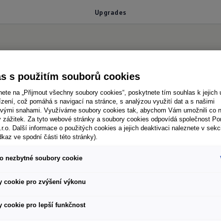
Upgrades
s s použitím souborů cookies
nete na „Přijmout všechny soubory cookies“, poskytnete tím souhlas k jejich 
zení, což pomáhá s navigací na stránce, s analýzou využití dat a s našimi
vými snahami. Využíváme soubory cookies tak, abychom Vám umožnili co ne
ý zážitek. Za tyto webové stránky a soubory cookies odpovídá společnost P
 můžete vozidlo rozšířit o další funkce. Přesně tak, 
.r.o. Další informace o použitých cookies a jejich deaktivaci naleznete v sekc
dkaz ve spodní části této stránky).
t do Volkswagen Connect Webshopu nebo do In-Car 
o nezbytné soubory cookie
 cookie pro zvýšení výkonu
 cookie pro lepší funkčnost