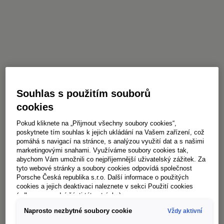
Souhlas s použitím souborů
cookies
Pokud kliknete na „Přijmout všechny soubory cookies“,
poskytnete tím souhlas k jejich ukládání na Vašem zařízení, což
pomáhá s navigací na stránce, s analýzou využití dat a s našimi
marketingovými snahami. Využíváme soubory cookies tak,
abychom Vám umožnili co nejpříjemnější uživatelský zážitek. Za
tyto webové stránky a soubory cookies odpovídá společnost
Porsche Česká republika s.r.o. Další informace o použitých
cookies a jejich deaktivaci naleznete v sekci Použití cookies
(odkaz ve spodní části této stránky).
Naprosto nezbytné soubory cookie
Vždy aktivní