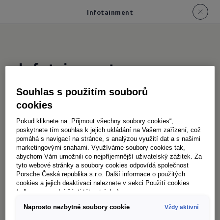
Infotainment
Infotainment
Souhlas s použitím souborů
Lepší poslech. Jistější cesta
cookies
Ať už na dlouhých cestách posloucháte
Pokud kliknete na „Přijmout všechny soubory cookies“,
oblíbené skladby, podcasty, audioknihy nebo
poskytnete tím souhlas k jejich ukládání na Vašem zařízení, což
pomáhá s navigací na stránce, s analýzou využití dat a s našimi
jen hledáte rozhlasovou stanici – infotainment
marketingovými snahami. Využíváme soubory cookies tak,
systémy ve voze Crafter vám nabídnou skvělý
abychom Vám umožnili co nejpříjemnější uživatelský zážitek. Za
tyto webové stránky a soubory cookies odpovídá společnost
zvuk a dokonalou zábavu. Na přání až ze
Porsche Česká republika s.r.o. Další informace o použitých
6
reproduktorů
.
cookies a jejich deaktivaci naleznete v sekci Použití cookies
(odkaz ve spodní části této stránky).
Když jeden termín střídá druhý, není čas na
Naprosto nezbytné soubory cookie
Vždy aktivní
zbytečné zajížďky. Díky volitelným