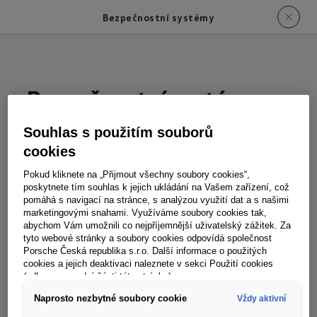
Bezpečnostní systémy
Souhlas s použitím souborů
V sériové výbavě
sázíme na
cookies
jistotu
Pokud kliknete na „Přijmout všechny soubory cookies“,
Crafter má k dispozici bohatou bezpečnostní
poskytnete tím souhlas k jejich ukládání na Vašem zařízení, což
pomáhá s navigací na stránce, s analýzou využití dat a s našimi
výbavu.
marketingovými snahami. Využíváme soubory cookies tak,
abychom Vám umožnili co nejpříjemnější uživatelský zážitek. Za
tyto webové stránky a soubory cookies odpovídá společnost
Multikolizní brzda
¹
Porsche Česká republika s.r.o. Další informace o použitých
cookies a jejich deaktivaci naleznete v sekci Použití cookies
Mutlikolizní brzda začne automobil brzdit
(odkaz ve spodní části této stránky).
bezprostředně potom, co rozpozná náraz
Naprosto nezbytné soubory cookie
Vždy aktivní
a v ideálním případě tak zabrání následným