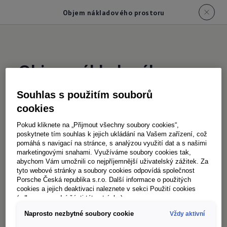
Objem nákladového prostoru
Objem nákladového
prostoru
Souhlas s použitím souborů
cookies
Kapacity pro
velké zakázky
Pokud kliknete na „Přijmout všechny soubory cookies“,
poskytnete tím souhlas k jejich ukládání na Vašem zařízení, což
Kdo toho chce hodně zvládnout, musí být také
pomáhá s navigací na stránce, s analýzou využití dat a s našimi
schopen hodně toho přepravit. Crafter
marketingovými snahami. Využíváme soubory cookies tak,
abychom Vám umožnili co nejpříjemnější uživatelský zážitek. Za
skříňový vůz nabízí proto v závislosti na délce
tyto webové stránky a soubory cookies odpovídá společnost
rozvoru místo pro čtyři až šest europalet. To
Porsche Česká republika s.r.o. Další informace o použitých
cookies a jejich deaktivaci naleznete v sekci Použití cookies
odpovídá objemu nákladového prostoru¹ cca
(odkaz ve spodní části této stránky).
od 9,9 m³ do 18,4 m³.
Naprosto nezbytné soubory cookie
Vždy aktivní