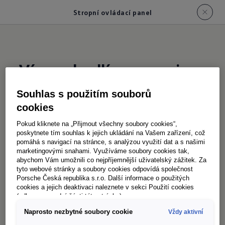
Stropní ovládací panel
Více pohodlí a pomoci:
stačí stisknout tlačítko
Souhlas s použitím souborů
cookies
S novým stropním ovládacím světelným
Pokud kliknete na „Přijmout všechny soubory cookies“,
poskytnete tím souhlas k jejich ukládání na Vašem zařízení, což
panelem máte vše pod kontrolou: od
pomáhá s navigací na stránce, s analýzou využití dat a s našimi
individuálního nastavení čtecích lampiček pro
marketingovými snahami. Využíváme soubory cookies tak,
abychom Vám umožnili co nejpříjemnější uživatelský zážitek. Za
řidiče a spolujezdce, přes pohodlné zapínání a
tyto webové stránky a soubory cookies odpovídá společnost
vypínání všech světel, až po deaktivaci funkce
Porsche Česká republika s.r.o. Další informace o použitých
cookies a jejich deaktivaci naleznete v sekci Použití cookies
„světlo při otevření dveří“. Modul vás navíc
(odkaz ve spodní části této stránky).
informuje o stavu airbagu spolujezdce.
Naprosto nezbytné soubory cookie
Vždy aktivní
A to není vše – v případě nouze můžete jediným