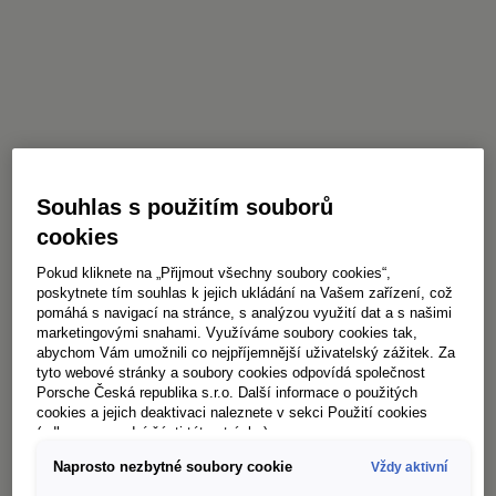
Souhlas s použitím souborů
cookies
Pokud kliknete na „Přijmout všechny soubory cookies“,
poskytnete tím souhlas k jejich ukládání na Vašem zařízení, což
pomáhá s navigací na stránce, s analýzou využití dat a s našimi
marketingovými snahami. Využíváme soubory cookies tak,
abychom Vám umožnili co nejpříjemnější uživatelský zážitek. Za
tyto webové stránky a soubory cookies odpovídá společnost
Porsche Česká republika s.r.o. Další informace o použitých
cookies a jejich deaktivaci naleznete v sekci Použití cookies
(odkaz ve spodní části této stránky).
Naprosto nezbytné soubory cookie
Vždy aktivní