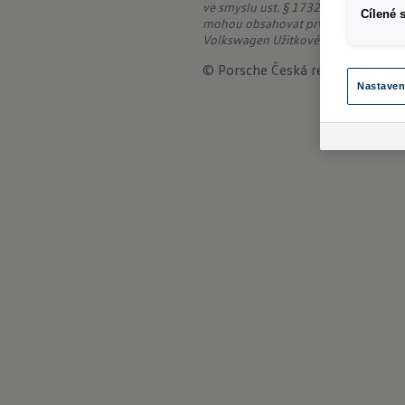
ve smyslu ust. § 1732 zákona č. 89/20
Cílené 
mohou obsahovat prvky příplatkové v
Volkswagen Užitkové vozy.
© Porsche Česká republika s.r.o.
Nastaven