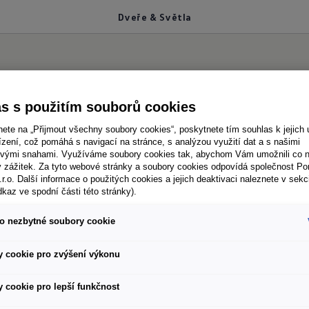
Dveře & Světla
větla
s s použitím souborů cookies
nete na „Přijmout všechny soubory cookies“, poskytnete tím souhlas k jejich 
zení, což pomáhá s navigací na stránce, s analýzou využití dat a s našimi
vými snahami. Využíváme soubory cookies tak, abychom Vám umožnili co ne
ý zážitek. Za tyto webové stránky a soubory cookies odpovídá společnost P
 zhasnutá světla?
To se dá snadno zkontrolovat
.r.o. Další informace o použitých cookies a jejich deaktivaci naleznete v sekc
dkaz ve spodní části této stránky).
dete domů a nejste si jisti, zda jste Vaše vozidlo zamk
u. Pomocí aplikace můžete totiž jednoduše a odkudkoli
o nezbytné soubory cookie
 cookie pro zvýšení výkonu
 cookie pro lepší funkčnost
 doporučené importérem značky Volkswagen Užitkové vozy (Porsche Česká re