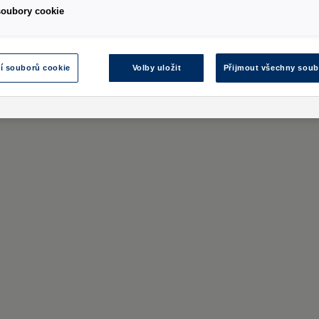
12 Sb., občanský zákoník, ve znění pozdějších předpisů. Fotografie jsou po
soubory cookie
ýbavy. Aktuální cenu a specifikaci vybraného modelu Vám na požádání sdě
í souborů cookie
Volby uložit
Přijmout všechny soub