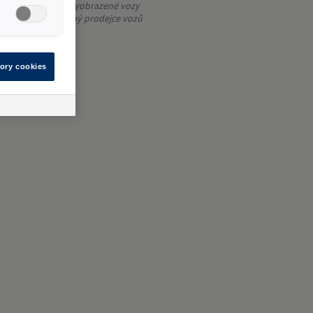
uze ilustrativní a vyobrazené vozy
lí Váš autorizovaný prodejce vozů
ory cookies