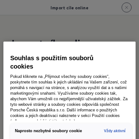
Import cíle online
Import cíle online
Souhlas s použitím souborů
Přepošlete si jednoduše
cíle do Vašeho
cookies
navigačního systému
Pokud kliknete na „Přijmout všechny soubory cookies“,
Navigace je nyní ještě snadnější: Vaše zvláštní
poskytnete tím souhlas k jejich ukládání na Vašem zařízení, což
pomáhá s navigací na stránce, s analýzou využití dat a s našimi
cíle (POIs) si prostřednictvím aplikace VW
marketingovými snahami. Využíváme soubory cookies tak,
Connect můžete nyní poslat do navigačního
abychom Vám umožnili co nejpříjemnější uživatelský zážitek. Za
tyto webové stránky a soubory cookies odpovídá společnost
systému Vašeho vozidla a vyrazit na
Porsche Česká republika s.r.o. Další informace o použitých
dovolenou. Trasa Vaší cesty je tak
cookies a jejich deaktivaci naleznete v sekci Použití cookies
(odkaz ve spodní části této stránky).
naplánovaná ještě dříve, než se vydáte na
cestu.
Naprosto nezbytné soubory cookie
Vždy aktivní