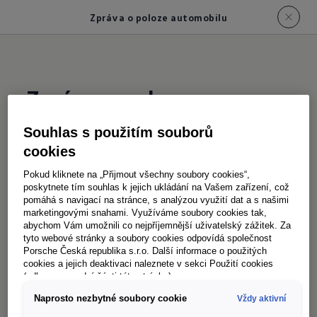
Zpráva o poloze automobilu
Zpráva o poloze
automobilu
Souhlas s použitím souborů
cookies
Přehled
o Vašem voze
Pokud kliknete na „Přijmout všechny soubory cookies“,
poskytnete tím souhlas k jejich ukládání na Vašem zařízení, což
Váš automobil, Vaše pravidla: Určete oblast,
pomáhá s navigací na stránce, s analýzou využití dat a s našimi
kterou Váš automobil ve stanovené době
marketingovými snahami. Využíváme soubory cookies tak,
abychom Vám umožnili co nejpříjemnější uživatelský zážitek. Za
nesmí opustit, nebo projet. A v případě, že k
tyto webové stránky a soubory cookies odpovídá společnost
tomu i přesto dojde, dostanete o tom
Porsche Česká republika s.r.o. Další informace o použitých
cookies a jejich deaktivaci naleznete v sekci Použití cookies
okamžitě zprávu. To je velmi praktické, když
(odkaz ve spodní části této stránky).
Váš automobil často půjčujete. Díky této
Naprosto nezbytné soubory cookie
Vždy aktivní
službě o něm budete mít přehled, i když nejste