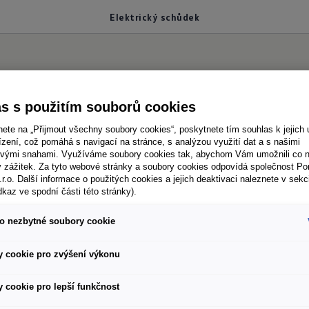
Elektrický schůdek
elektrickým ovládá
s s použitím souborů cookies
nete na „Přijmout všechny soubory cookies“, poskytnete tím souhlas k jejich 
zení, což pomáhá s navigací na stránce, s analýzou využití dat a s našimi
vými snahami. Využíváme soubory cookies tak, abychom Vám umožnili co ne
ý zážitek. Za tyto webové stránky a soubory cookies odpovídá společnost P
.r.o. Další informace o použitých cookies a jejich deaktivaci naleznete v sekc
dkaz ve spodní části této stránky).
toupení ze stereotypu vašich všedních dnů. S vozem
na okamžik uniknout. Vystupování z vašeho cestov
o nezbytné soubory cookie
 schůdek s elektrickým ovládáním. Při otevření boční
 cookie pro zvýšení výkonu
ysune, abyste mohli pohodlně vystoupit či nastoupi
áva na multifunkčním ukazateli upozorní, že je schůd
 cookie pro lepší funkčnost