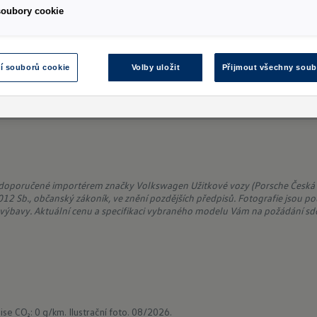
soubory cookie
í souborů cookie
Volby uložit
Přijmout všechny soub
 doporučené importérem značky Volkswagen Užitkové vozy (Porsche Česká re
12 Sb., občanský zákoník, ve znění pozdějších předpisů. Fotografie jsou po
ýbavy. Aktuální cenu a specifikaci vybraného modelu Vám na požádání sdě
ise CO₂: 0 g/km.
Ilustrační foto. 08/2026.