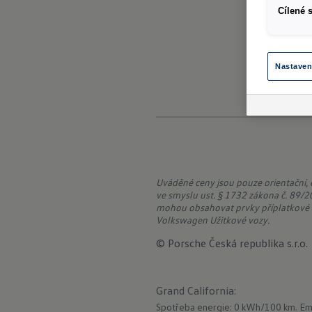
Cílené 
Nastaven
Uváděné ceny jsou pouze orientační,
ve smyslu ust. § 1732 zákona č. 89/20
mohou obsahovat prvky příplatkové v
Volkswagen Užitkové vozy.
© Porsche Česká republika s.r.o.
Grand California
:
Spotřeba energie: 0 kWh/100 km.
Em