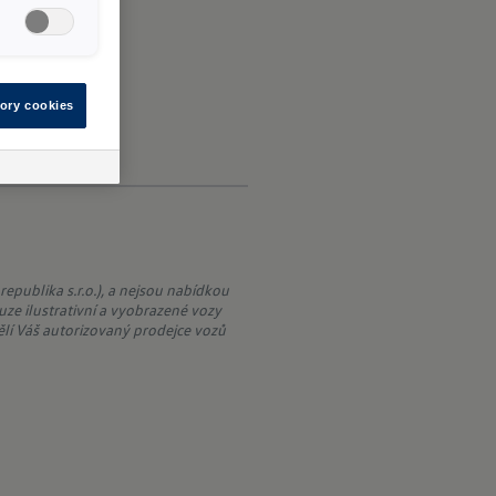
ory cookies
publika s.r.o.), a nejsou nabídkou
uze ilustrativní a vyobrazené vozy
lí Váš autorizovaný prodejce vozů