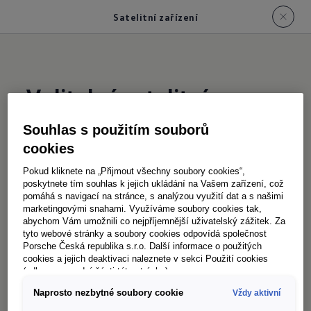
Satelitní zařízení
Volitelné satelitní
zařízení
Souhlas s použitím souborů
cookies
O zábavu je postaráno.
Pokud kliknete na „Přijmout všechny soubory cookies“,
poskytnete tím souhlas k jejich ukládání na Vašem zařízení, což
pomáhá s navigací na stránce, s analýzou využití dat a s našimi
Satelitní anténa značky Kathrein se automaticky
marketingovými snahami. Využíváme soubory cookies tak,
vysune, nasměruje a opět zasune. Zařízení je
abychom Vám umožnili co nejpříjemnější uživatelský zážitek. Za
tyto webové stránky a soubory cookies odpovídá společnost
homologované až do rychlosti 130 km/h¹.
Porsche Česká republika s.r.o. Další informace o použitých
cookies a jejich deaktivaci naleznete v sekci Použití cookies
(odkaz ve spodní části této stránky).
Naprosto nezbytné soubory cookie
Vždy aktivní