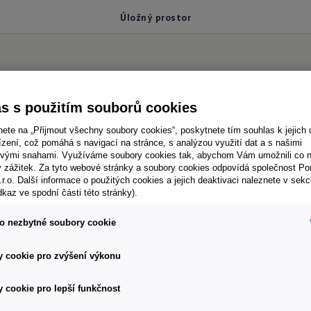
Úložný prostor
ostor
s s použitím souborů cookies
nete na „Přijmout všechny soubory cookies“, poskytnete tím souhlas k jejich 
zení, což pomáhá s navigací na stránce, s analýzou využití dat a s našimi
vými snahami. Využíváme soubory cookies tak, abychom Vám umožnili co ne
ý zážitek. Za tyto webové stránky a soubory cookies odpovídá společnost P
 vše?
Můžete si vzít skoro vše!
.r.o. Další informace o použitých cookies a jejich deaktivaci naleznete v sekc
dkaz ve spodní části této stránky).
tora a princeznu Rozálii nechat samotné doma? Dobr
ostatek úložného prostoru - pro oblíbené plyšáky, o
o nezbytné soubory cookie
ti najdou své místo věci až do objemu 980 litrů. Např
 cookie pro zvýšení výkonu
velmi snadno přístupná zadními křídlovými dveřmi. Dvo
 zůstalo tam, kam to patří. Ve voze Grand California
 cookie pro lepší funkčnost
říněk k dispozici také vysoká šatní skříň.