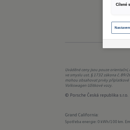
Cílené 
Nastaven
Uváděné ceny jsou pouze orientační,
ve smyslu ust. § 1732 zákona č. 89/20
mohou obsahovat prvky příplatkové v
Volkswagen Užitkové vozy.
© Porsche Česká republika s.r.o.
Grand California
:
Spotřeba energie: 0 kWh/100 km.
Em