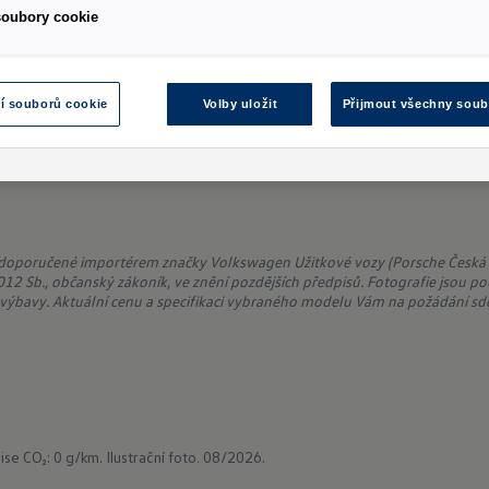
soubory cookie
í souborů cookie
Volby uložit
Přijmout všechny soub
 doporučené importérem značky Volkswagen Užitkové vozy (Porsche Česká re
12 Sb., občanský zákoník, ve znění pozdějších předpisů. Fotografie jsou po
ýbavy. Aktuální cenu a specifikaci vybraného modelu Vám na požádání sdě
ise CO₂: 0 g/km.
Ilustrační foto. 08/2026.