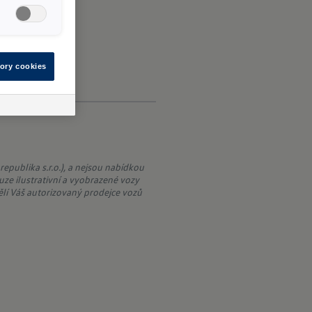
ory cookies
publika s.r.o.), a nejsou nabídkou
uze ilustrativní a vyobrazené vozy
lí Váš autorizovaný prodejce vozů