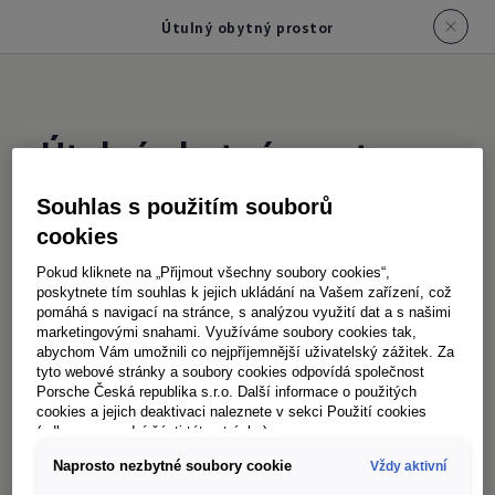
Útulný obytný prostor
Útulný obytný prostor
Souhlas s použitím souborů
Nejhezčí místo pro setkání:
od Syltu až
cookies
Pokud kliknete na „Přijmout všechny soubory cookies“,
Jaký by to byl domov bez obývacího pokoje?
poskytnete tím souhlas k jejich ukládání na Vašem zařízení, což
Tady se opět všichni sejdou, i když šli přes den
pomáhá s navigací na stránce, s analýzou využití dat a s našimi
marketingovými snahami. Využíváme soubory cookies tak,
svou vlastní cestou. Aby si hráli, četli, koukali
abychom Vám umožnili co nejpříjemnější uživatelský zážitek. Za
na filmy, bavili se anebo prostě jen trávili čas
tyto webové stránky a soubory cookies odpovídá společnost
Porsche Česká republika s.r.o. Další informace o použitých
spolu. Pro všechny tyto aktivity nabízí
cookies a jejich deaktivaci naleznete v sekci Použití cookies
moderní jídelní kout ve voze Grand California
(odkaz ve spodní části této stránky).
dostatek prostoru a pohodlí.
Naprosto nezbytné soubory cookie
Vždy aktivní