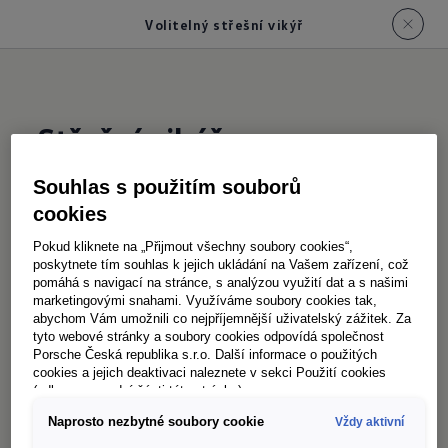
Volitelný střešní vikýř
Střešní vikýř
Souhlas s použitím souborů
Pusťte dovnitř
cookies
Dvěma velkými střešními vikýři
Pokud kliknete na „Přijmout všechny soubory cookies“,
(0,70 m x 0,60 m) proniká do obytného
poskytnete tím souhlas k jejich ukládání na Vašem zařízení, což
pomáhá s navigací na stránce, s analýzou využití dat a s našimi
prostoru vozu ve dne hodně světla. Večer se
marketingovými snahami. Využíváme soubory cookies tak,
pak můžete z jídelního koutu nebo dokonce
abychom Vám umožnili co nejpříjemnější uživatelský zážitek. Za
tyto webové stránky a soubory cookies odpovídá společnost
z postele dívat na hvězdy. Kromě toho lze
Porsche Česká republika s.r.o. Další informace o použitých
tyto vikýře zakrýt sítí proti hmyzu nebo
cookies a jejich deaktivaci naleznete v sekci Použití cookies
(odkaz ve spodní části této stránky).
zatemnit roletou.
Naprosto nezbytné soubory cookie
Vždy aktivní