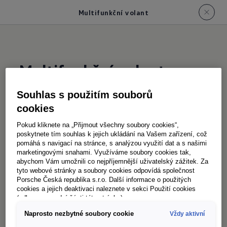
Multifunkční volant
Multifunkční volant
Souhlas s použitím souborů
Vaše ruce mohou během jízdy zůstat bezpečně
cookies
na volantu: multifunkční volant z umělé kůže
Pokud kliknete na „Přijmout všechny soubory cookies“,
nabízí vysoký komfort ovládání a příjemný
poskytnete tím souhlas k jejich ukládání na Vašem zařízení, což
pomáhá s navigací na stránce, s analýzou využití dat a s našimi
pocit na dotek. Pomocí tlačítek můžete ovládat
marketingovými snahami. Využíváme soubory cookies tak,
například infotainment nebo tempomat.
abychom Vám umožnili co nejpříjemnější uživatelský zážitek. Za
tyto webové stránky a soubory cookies odpovídá společnost
Multifunkční volant vám také umožní
Porsche Česká republika s.r.o. Další informace o použitých
přizpůsobit si digitální kokpit přesně podle
cookies a jejich deaktivaci naleznete v sekci Použití cookies
(odkaz ve spodní části této stránky).
vašich představ. A volitelné vyhřívání volantu
Naprosto nezbytné soubory cookie
Vždy aktivní
zajistí, že budete mít v zimě vždy příjemně