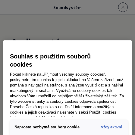
Soundsystém
Audiosystém
Souhlas s použitím souborů
Zažijte podmanivý zvuk a nezapomenutelné
cookies
momenty, ze kterých běhá mráz po zádech: 12
Pokud kliknete na „Přijmout všechny soubory cookies“,
špičkových reproduktorů, výkonný subwoofer a
poskytnete tím souhlas k jejich ukládání na Vašem zařízení, což
pomáhá s navigací na stránce, s analýzou využití dat a s našimi
perfektní sladění s interiérem – volitelný
marketingovými snahami. Využíváme soubory cookies tak,
prémiový audiosystém Harman Kardon
promění
abychom Vám umožnili co nejpříjemnější uživatelský zážitek. Za
1
tyto webové stránky a soubory cookies odpovídá společnost
ID. Buzz v mobilní koncertní sál. Nabídne
Porsche Česká republika s.r.o. Další informace o použitých
dokonale vyladěný zvuk s vyváženými výškami i
cookies a jejich deaktivaci naleznete v sekci Použití cookies
(odkaz ve spodní části této stránky).
hlubokými basy. Pro všechny, kteří hudbu na
Naprosto nezbytné soubory cookie
Vždy aktivní
cestách nejen poslouchají, ale opravdu si ji