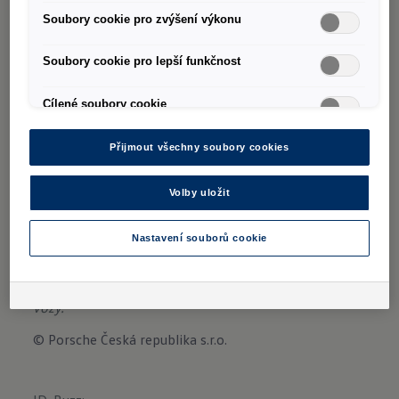
užívají.
Soubory cookie pro zvýšení výkonu
Soubory cookie pro lepší funkčnost
Cílené soubory cookie
Uváděné ceny jsou pouze orientační, doporučené
importérem značky Volkswagen Užitkové vozy
Přijmout všechny soubory cookies
(Porsche Česká republika s.r.o.), a nejsou nabídkou ve
smyslu ust. § 1732 zákona č. 89/2012 Sb., občanský
Volby uložit
zákoník, ve znění pozdějších předpisů. Fotografie
jsou pouze ilustrativní a vyobrazené vozy mohou
Nastavení souborů cookie
obsahovat prvky příplatkové výbavy. Aktuální cenu a
specifikaci vybraného modelu Vám na požádání sdělí
Váš autorizovaný prodejce vozů Volkswagen Užitkové
vozy.
© Porsche Česká republika s.r.o.