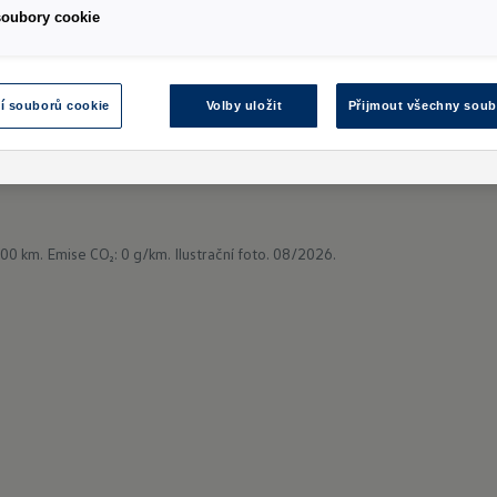
soubory cookie
 doporučené importérem značky Volkswagen Užitkové vozy (Porsche Česká re
12 Sb., občanský zákoník, ve znění pozdějších předpisů. Fotografie jsou po
ýbavy. Aktuální cenu a specifikaci vybraného modelu Vám na požádání sdě
í souborů cookie
Volby uložit
Přijmout všechny soub
100 km.
Emise CO₂: 0 g/km.
Ilustrační foto. 08/2026.