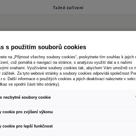
Tažné zařízení
ažné zařízení
s s použitím souborů cookies
nete na „Přijmout všechny soubory cookies“, poskytnete tím souhlas k jejich 
zení, což pomáhá s navigací na stránce, s analýzou využití dat a s našimi
vými snahami. Využíváme soubory cookies tak, abychom Vám umožnili co ne
ý zážitek. Za tyto webové stránky a soubory cookies odpovídá společnost P
 ID. Buzz vybavený i praktickým sklopným tažným z
.r.o. Další informace o použitých cookies a jejich deaktivaci naleznete v sekc
dkaz ve spodní části této stránky).
v zavazadlovém prostoru a zařízení se samo elektric
u nebo rukou směrem nahoru, aby zapadla do správné
o nezbytné soubory cookie
nete tlačítko, tažné zařízení se odjistí a elektricky 
 cookie pro zvýšení výkonu
ou zasunete pod zadní část vozu.
 cookie pro lepší funkčnost