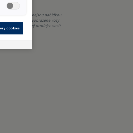
publika s.r.o.), a nejsou nabídkou
uze ilustrativní a vyobrazené vozy
lí Váš autorizovaný prodejce vozů
ory cookies