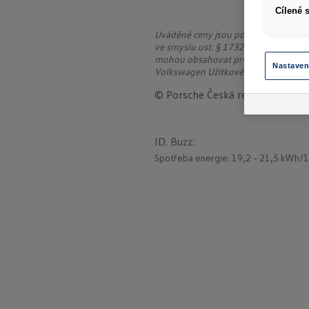
Cílené 
Uváděné ceny jsou pouze orientační,
ve smyslu ust. § 1732 zákona č. 89/20
mohou obsahovat prvky příplatkové v
Nastaven
Volkswagen Užitkové vozy.
© Porsche Česká republika s.r.o.
ID. Buzz
:
Spotřeba energie: 19,2 - 21,5 kWh/