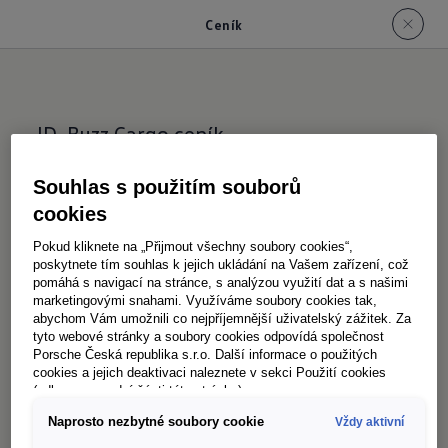
Ceník
ID. Buzz Cargo ceník
-
ID. Buzz Cargo ceník
Souhlas s použitím souborů
cookies
Pokud kliknete na „Přijmout všechny soubory cookies“,
poskytnete tím souhlas k jejich ukládání na Vašem zařízení, což
pomáhá s navigací na stránce, s analýzou využití dat a s našimi
marketingovými snahami. Využíváme soubory cookies tak,
abychom Vám umožnili co nejpříjemnější uživatelský zážitek. Za
tyto webové stránky a soubory cookies odpovídá společnost
Porsche Česká republika s.r.o. Další informace o použitých
Uváděné ceny jsou pouze orientační, doporučené
cookies a jejich deaktivaci naleznete v sekci Použití cookies
importérem značky Volkswagen Užitkové vozy
(odkaz ve spodní části této stránky).
(Porsche Česká republika s.r.o.), a nejsou nabídkou ve
Naprosto nezbytné soubory cookie
Vždy aktivní
smyslu ust. § 1732 zákona č. 89/2012 Sb., občanský