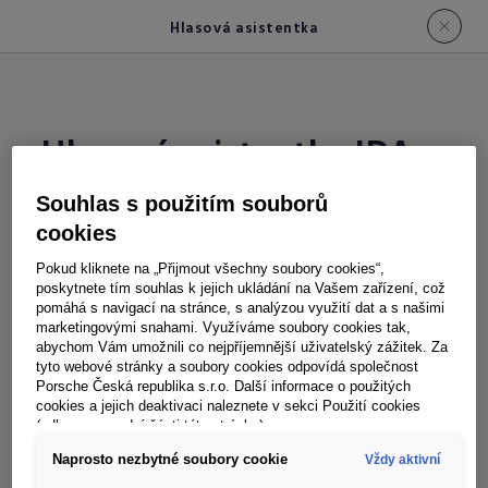
Hlasová asistentka
Hlasová asistentka IDA
Souhlas s použitím souborů
Díky hlasové asistentce IDA ovládáte
cookies
infotainment systém ještě pohodlněji. Vyberte
Pokud kliknete na „Přijmout všechny soubory cookies“,
hlasovým příkazem svou oblíbenou skladbu,
poskytnete tím souhlas k jejich ukládání na Vašem zařízení, což
pomáhá s navigací na stránce, s analýzou využití dat a s našimi
kontakt z adresáře nebo uskutečněte hovor –
marketingovými snahami. Využíváme soubory cookies tak,
zcela bez rozptylování. Stačí říct „Ahoj IDA“
abychom Vám umožnili co nejpříjemnější uživatelský zážitek. Za
tyto webové stránky a soubory cookies odpovídá společnost
[ahoj ajda] a vyslovit své přání – váš Multivan
Porsche Česká republika s.r.o. Další informace o použitých
se postará o zbytek, zatímco vy se můžete
cookies a jejich deaktivaci naleznete v sekci Použití cookies
(odkaz ve spodní části této stránky).
soustředit na jízdu. IDA rozumí i volným
Naprosto nezbytné soubory cookie
Vždy aktivní
formulacím z každodenního života, jako: "Je mi