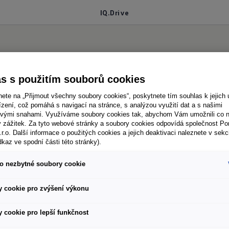
IQ.Drive
s s použitím souborů cookies
nete na „Přijmout všechny soubory cookies“, poskytnete tím souhlas k jejich 
zení, což pomáhá s navigací na stránce, s analýzou využití dat a s našimi
vými snahami. Využíváme soubory cookies tak, abychom Vám umožnili co ne
ý zážitek. Za tyto webové stránky a soubory cookies odpovídá společnost P
.r.o. Další informace o použitých cookies a jejich deaktivaci naleznete v sekc
dkaz ve spodní části této stránky).
o nezbytné soubory cookie
 – zejména na silnici. Poprvé vás zde podporují inte
ace
. IQ.DRIVE – volitelně dostupné – tento pojem z
1
 cookie pro zvýšení výkonu
bo komunikují s ostatními účastníky provozu. Zname
 cookie pro lepší funkčnost
ní.