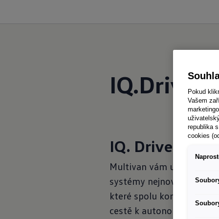
IQ.Drive
Souhla
Pokud klik
Vašem zaří
marketingo
uživatelsk
republika s
cookies (o
IQ. Drive
Naprost
Multivan vám usnadní život
systémy nejnovější gener
Soubory
které spolu komunikují ne
Soubory
cestě k autonomnímu říze