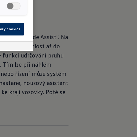
ory cookies
ssist“ a „Side Assist“. Na
í pruh a rychlost až do
é funkci udržování pruhu
 Tím lze při náhlém
y nebo řízení může systém
nastane, nouzový asistent
 ke kraji vozovky. Poté se