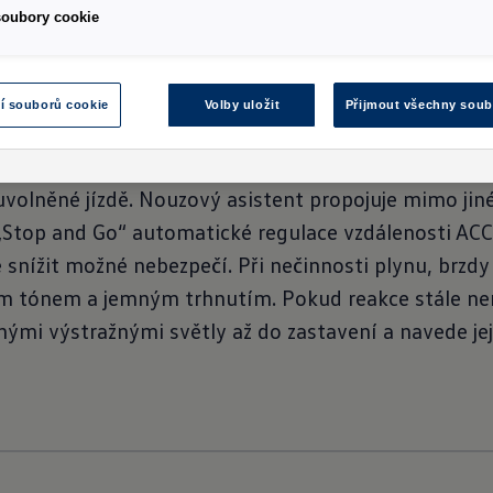
soubory cookie
í souborů cookie
Volby uložit
Přijmout všechny soub
y kombinuje funkce ACC (adaptivní tempomat), „Lane A
aných silnicích může „Travel Assist“
,
udržovat jízdn
1,2
uvolněné jízdě. Nouzový asistent propojuje mimo jin
„Stop and Go“ automatické regulace vzdálenosti ACC.
 snížit možné nebezpečí. Při nečinnosti plynu, brzd
m tónem a jemným trhnutím. Pokud reakce stále ne
nými výstražnými světly až do zastavení a navede jej