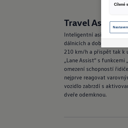
Cílené 
Travel Assist
Nastaven
Inteligentní asistent jízd
dálnicích a dobře vybudov
210 km/h a přispět tak k 
„Lane Assist“ s funkcemi 
omezení schopností řidiče
nejprve reagovat varovný
vozidlo zabrzdí s aktivova
dveře odemknou.