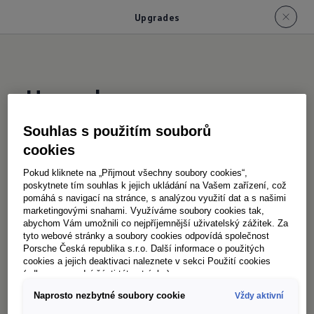
Upgrades
Upgrades
Souhlas s použitím souborů
I po zakoupení Multivanu můžete vozidlo rozšířit
cookies
o další funkce. Přesně tak, jak jste zvyklí u svého
Pokud kliknete na „Přijmout všechny soubory cookies“,
smartphonu. Stačí přejít do Volkswagen Connect
poskytnete tím souhlas k jejich ukládání na Vašem zařízení, což
pomáhá s navigací na stránce, s analýzou využití dat a s našimi
Webshopu nebo do In-Car Shopu infotainment
marketingovými snahami. Využíváme soubory cookies tak,
systému. Tam najdete Upgrades
– funkce, které
abychom Vám umožnili co nejpříjemnější uživatelský zážitek. Za
1
tyto webové stránky a soubory cookies odpovídá společnost
můžete ve spojení s vaším Multivanem
Porsche Česká republika s.r.o. Další informace o použitých
odemknout a okamžitě používat – od
cookies a jejich deaktivaci naleznete v sekci Použití cookies
(odkaz ve spodní části této stránky).
ambientního osvětlení s vizuálními efekty, přes
Naprosto nezbytné soubory cookie
Vždy aktivní
regulaci dálkových světel „Light Assist“, až po