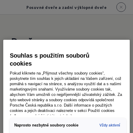
Posuvné dveře a zadní výklopné dveře
Dveře
Souhlas s použitím souborů
Pohodlí začíná už při nástupu: Díky extra
cookies
širokým, standardně dodávaným posuvným
Pokud kliknete na „Přijmout všechny soubory cookies“,
dveřím na straně spolujezdce (930 mm efektivní
poskytnete tím souhlas k jejich ukládání na Vašem zařízení, což
pomáhá s navigací na stránce, s analýzou využití dat a s našimi
šířka otvoru) je nastupování a vystupování pro
marketingovými snahami. Využíváme soubory cookies tak,
vaše cestující v novém Caravelle ještě
abychom Vám umožnili co nejpříjemnější uživatelský zážitek. Za
tyto webové stránky a soubory cookies odpovídá společnost
příjemnější. Druhé posuvné dveře na straně
Porsche Česká republika s.r.o. Další informace o použitých
řidiče
přinášejí větší flexibilitu – ideální při
cookies a jejich deaktivaci naleznete v sekci Použití cookies
1
(odkaz ve spodní části této stránky).
rychlých transferech na letišti nebo u hotelu. Na
Naprosto nezbytné soubory cookie
Vždy aktivní
cestách pak volitelná výklopná okna v