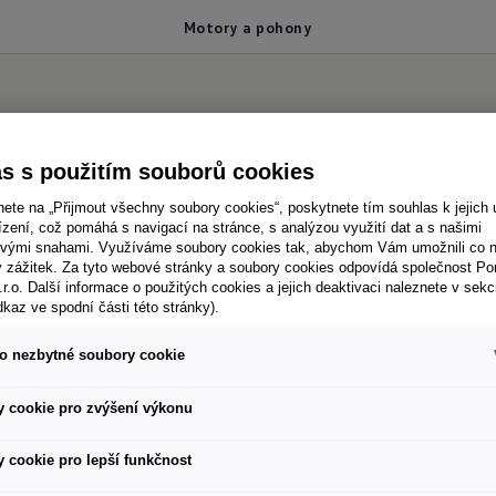
Motory a pohony
torů a pohonů
s s použitím souborů cookies
nete na „Přijmout všechny soubory cookies“, poskytnete tím souhlas k jejich 
zení, což pomáhá s navigací na stránce, s analýzou využití dat a s našimi
vými snahami. Využíváme soubory cookies tak, abychom Vám umožnili co ne
ý zážitek. Za tyto webové stránky a soubory cookies odpovídá společnost P
b vyžaduje flexibilitu – každý den je jiný: ráno jíz
.r.o. Další informace o použitých cookies a jejich deaktivaci naleznete v sekc
dkaz ve spodní části této stránky).
hotelů, večer dálkové trasy. Dobré je, že nový Carav
 – s výborným tahem, úspornou spotřebou a spoleh
o nezbytné soubory cookie
ndardně vybaven 6stupňovou manuální převodovkou
 cookie pro zvýšení výkonu
plně elektrickému pohonu nebo plug-in hybridu (eHy
 pro vaše podnikání. Široká nabídka pohonů vám dá
 cookie pro lepší funkčnost
né nasazení až po ekologickou elektromobilitu pro m