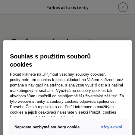
Parkovací asistenty
Parkovací asistenty
Souhlas s použitím souborů
Přeplněná parkoviště, manévrování v tmavých
cookies
garážích nebo couvání v úzkých uličkách – nový
Pokud kliknete na „Přijmout všechny soubory cookies“,
Caravelle si s těmito výzvami snadno poradí.
poskytnete tím souhlas k jejich ukládání na Vašem zařízení, což
pomáhá s navigací na stránce, s analýzou využití dat a s našimi
Díky standardnímu parkovacímu asistentu vzadu
marketingovými snahami. Využíváme soubory cookies tak,
a volitelným funkcím, jako je parkovací asistent
abychom Vám umožnili co nejpříjemnější uživatelský zážitek. Za
tyto webové stránky a soubory cookies odpovídá společnost
s funkcí brzdění při manévrování, couvací
Porsche Česká republika s.r.o. Další informace o použitých
kamera nebo 360° pohled z ptačí perspektivy, je
cookies a jejich deaktivaci naleznete v sekci Použití cookies
(odkaz ve spodní části této stránky).
parkování i vyjíždění hračka. Caravelle tak
Naprosto nezbytné soubory cookie
Vždy aktivní
snadno zaparkujete i do malých mezer –