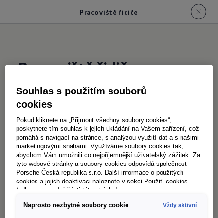
Pracoviště řidiče
Pracoviště řidiče
Souhlas s použitím souborů
Nejen vaši cestující by se měli cítit pohodlně –
cookies
ale i vy. Proto je pracoviště řidiče v novém
Pokud kliknete na „Přijmout všechny soubory cookies“,
Caravelle navrženo tak, aby vám usnadnilo
poskytnete tím souhlas k jejich ukládání na Vašem zařízení, což
pomáhá s navigací na stránce, s analýzou využití dat a s našimi
každodenní práci a zpříjemnilo každou jízdu. Ať
marketingovými snahami. Využíváme soubory cookies tak,
už jde o krátké přesuny mezi schůzkami ve městě
abychom Vám umožnili co nejpříjemnější uživatelský zážitek. Za
tyto webové stránky a soubory cookies odpovídá společnost
nebo delší cesty napříč krajinou – ergonomická
Porsche Česká republika s.r.o. Další informace o použitých
sedadla řidiče poskytují skvělou oporu a
cookies a jejich deaktivaci naleznete v sekci Použití cookies
(odkaz ve spodní části této stránky).
komfort.
Naprosto nezbytné soubory cookie
Vždy aktivní
Na cestách oceníte promyšlený systém