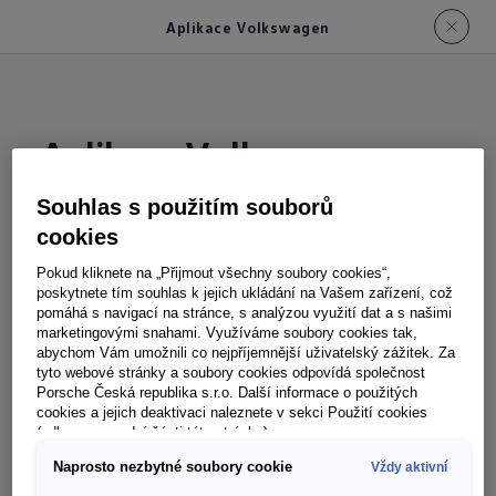
Aplikace Volkswagen
Aplikace Volkswagen
Souhlas s použitím souborů
Stačí si stáhnout aplikaci Volkswagen do svého
cookies
chytrého telefonu a můžete se pohodlně
Pokud kliknete na „Přijmout všechny soubory cookies“,
propojit se svým vozem Transporter. Získáte
poskytnete tím souhlas k jejich ukládání na Vašem zařízení, což
pomáhá s navigací na stránce, s analýzou využití dat a s našimi
přístup k digitálním službám VW Connect
a VW
1
marketingovými snahami. Využíváme soubory cookies tak,
Connect Plus
, které vám usnadní každodenní
abychom Vám umožnili co nejpříjemnější uživatelský zážitek. Za
1
tyto webové stránky a soubory cookies odpovídá společnost
život. Po aktivaci v aplikaci máte přehled o stavu
Porsche Česká republika s.r.o. Další informace o použitých
vozidla i jeho aktuální poloze. Kromě toho
cookies a jejich deaktivaci naleznete v sekci Použití cookies
(odkaz ve spodní části této stránky).
můžete na dálku ovládat funkce, jako je
Naprosto nezbytné soubory cookie
Vždy aktivní
zamykání a odemykání dveří.