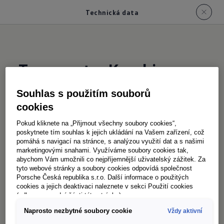
Technická data
Transporter Kombi
Technická data
Souhlas s použitím souborů
cookies
Vybrané údaje o jednotlivých modelových
Pokud kliknete na „Přijmout všechny soubory cookies“,
variantách najdete v tabulkách níže na této
poskytnete tím souhlas k jejich ukládání na Vašem zařízení, což
pomáhá s navigací na stránce, s analýzou využití dat a s našimi
stránce. Technická data naleznete také zde
marketingovými snahami. Využíváme soubory cookies tak,
Kombi
či
skříňová varianta
,
Plus a L-Shape
,
abychom Vám umožnili co nejpříjemnější uživatelský zážitek. Za
tyto webové stránky a soubory cookies odpovídá společnost
nebo u vámi zvolené varianty vozu v
Porsche Česká republika s.r.o. Další informace o použitých
konfigurátoru
(detail vozidla, technická data).
cookies a jejich deaktivaci naleznete v sekci Použití cookies
(odkaz ve spodní části této stránky).
Naprosto nezbytné soubory cookie
Vždy aktivní