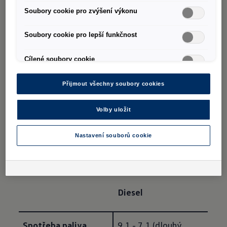
Rozměry Transporter Kombi »
Soubory cookie pro zvýšení výkonu
Rozměry Transporter skříň »
Soubory cookie pro lepší funkčnost
Rozměry Transporter skříň Plus »
Cílené soubory cookie
Rozměry Transporter skříň s L-přepážkou »
Přijmout všechny soubory cookies
Transporter Kombi
Volby uložit
Nastavení souborů cookie
Technická data
Diesel
Spotřeba paliva 
9,1 - 7,1 (dlouhý 