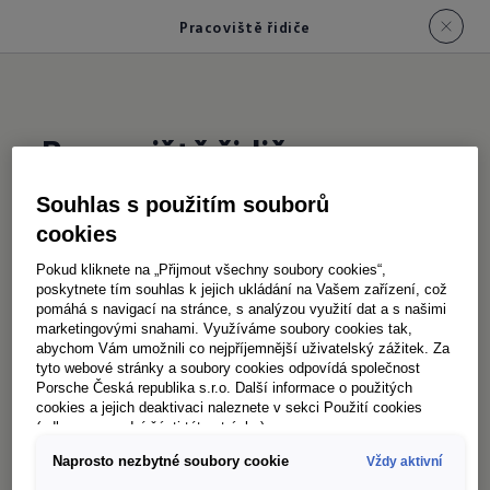
Pracoviště řidiče
Pracoviště řidiče
Souhlas s použitím souborů
Protože váš den bývá často naplánovaný až do
cookies
posledního kilometru, nabízí nový Transporter
Pokud kliknete na „Přijmout všechny soubory cookies“,
víc než jen mobilitu: je to vaše mobilní kancelář i
poskytnete tím souhlas k jejich ukládání na Vašem zařízení, což
pomáhá s navigací na stránce, s analýzou využití dat a s našimi
místo na pauzu v jednom – ideální pro
marketingovými snahami. Využíváme soubory cookies tak,
organizaci, plánování i načerpání sil.
abychom Vám umožnili co nejpříjemnější uživatelský zážitek. Za
tyto webové stránky a soubory cookies odpovídá společnost
Ergonomická sedadla vás pohodlně dovezou do
Porsche Česká republika s.r.o. Další informace o použitých
cíle i na dlouhých cestách a promyšlené
cookies a jejich deaktivaci naleznete v sekci Použití cookies
(odkaz ve spodní části této stránky).
pracoviště řidiče vám každodenní práci opravdu
Naprosto nezbytné soubory cookie
Vždy aktivní
usnadní. Díky chytrému systému odkládacích