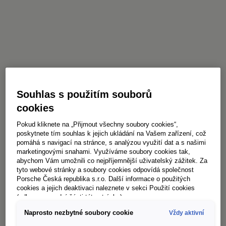
Souhlas s použitím souborů
cookies
Pokud kliknete na „Přijmout všechny soubory cookies“,
poskytnete tím souhlas k jejich ukládání na Vašem zařízení, což
pomáhá s navigací na stránce, s analýzou využití dat a s našimi
marketingovými snahami. Využíváme soubory cookies tak,
abychom Vám umožnili co nejpříjemnější uživatelský zážitek. Za
tyto webové stránky a soubory cookies odpovídá společnost
Porsche Česká republika s.r.o. Další informace o použitých
cookies a jejich deaktivaci naleznete v sekci Použití cookies
(odkaz ve spodní části této stránky).
Naprosto nezbytné soubory cookie
Vždy aktivní