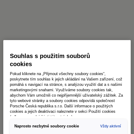
Souhlas s použitím souborů
cookies
Pokud kliknete na „Přijmout všechny soubory cookies“,
poskytnete tím souhlas k jejich ukládání na Vašem zařízení, což
pomáhá s navigací na stránce, s analýzou využití dat a s našimi
marketingovými snahami. Využíváme soubory cookies tak,
abychom Vám umožnili co nejpříjemnější uživatelský zážitek. Za
tyto webové stránky a soubory cookies odpovídá společnost
Porsche Česká republika s.r.o. Další informace o použitých
cookies a jejich deaktivaci naleznete v sekci Použití cookies
(odkaz ve spodní části této stránky).
Naprosto nezbytné soubory cookie
Vždy aktivní