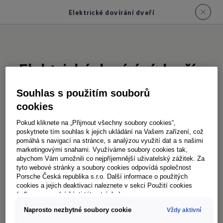
Elektrické dovírání dveří
Elektrické dovírání dveří
Souhlas s použitím souborů
Volitelná elektrická funkce dovírání dveří vám
cookies
přinese extra pohodlí každý den. Stačí lehce
Pokud kliknete na „Přijmout všechny soubory cookies“,
přivřít dveře – a systém je automaticky
poskytnete tím souhlas k jejich ukládání na Vašem zařízení, což
pomáhá s navigací na stránce, s analýzou využití dat a s našimi
bezpečně zavře. Obzvlášť praktické u
marketingovými snahami. Využíváme soubory cookies tak,
zavazadlového prostoru.
abychom Vám umožnili co nejpříjemnější uživatelský zážitek. Za
tyto webové stránky a soubory cookies odpovídá společnost
Porsche Česká republika s.r.o. Další informace o použitých
cookies a jejich deaktivaci naleznete v sekci Použití cookies
(odkaz ve spodní části této stránky).
Naprosto nezbytné soubory cookie
Vždy aktivní