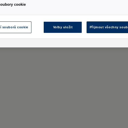
soubory cookie
í souborů cookie
Volby uložit
Přijmout všechny soub