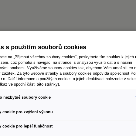
s s použitím souborů cookies
nete na „Přijmout všechny soubory cookies“, poskytnete tím souhlas k jejich 
zení, což pomáhá s navigací na stránce, s analýzou využití dat a s našimi
vými snahami. Využíváme soubory cookies tak, abychom Vám umožnili co ne
ý zážitek. Za tyto webové stránky a soubory cookies odpovídá společnost P
.r.o. Další informace o použitých cookies a jejich deaktivaci naleznete v sekc
dkaz ve spodní části této stránky).
o nezbytné soubory cookie
 cookie pro zvýšení výkonu
 cookie pro lepší funkčnost