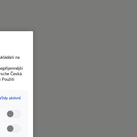
ukládání na
jpříjemnější
orsche Česká
i Použití
Vždy aktivní