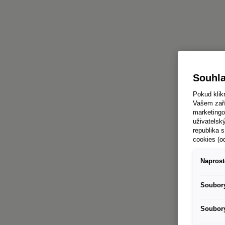
Souhla
Pokud klik
Vašem zaří
marketingo
uživatelsk
republika s
cookies (o
Naprost
Soubory
Soubory