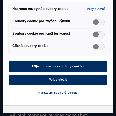
(odkaz ve spodní části této stránky).
V několika minutách se
Naprosto nezbytné soubory cookie
Vždy aktivní
dozvíte ty nejdůležitější
informace o systému VW
Soubory cookie pro zvýšení výkonu
Connect. Jak funguje, jak
Soubory cookie pro lepší funkčnost
se do něj přihlásíte, jaké
Cílené soubory cookie
vám nabízí výhody a
funkce.
Přijmout všechny soubory cookies
S čím Vás seznámíme?
Volby uložit
- vytvoření uživatelského účtu
- aktivace vozu
Nastavení souborů cookie
- nastavení hlavního uživatele
- představení jednotlivých funkcí
Některé informace ve videu mohou být