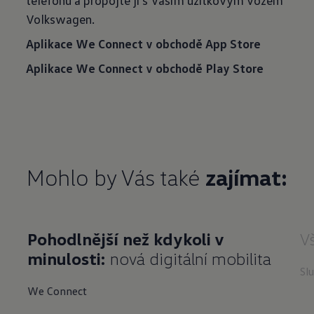
telefonu a propojte ji s Vaším užitkovým vozem
Volkswagen.
Aplikace We Connect v obchodě App Store
Aplikace We Connect v obchodě Play Store
Mohlo by Vás také
zajímat:
Pohodlnější než kdykoli v
V
minulosti:
nová digitální mobilita
Sl
We Connect