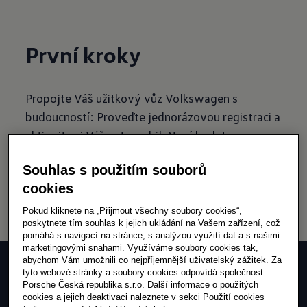
První kroky
Propojte Váš užitkový vůz Volkswagen s
budoucností: Proveďte jednorázovou registraci a
aktivujte si Váš automobil. Nyní budete
připraveni využívat digitální služby z nabídky
Souhlas s použitím souborů
Volkswagen Užitkové vozy.
cookies
YouTube is blocked
Pokud kliknete na „Přijmout všechny soubory cookies“,
poskytnete tím souhlas k jejich ukládání na Vašem zařízení, což
Adjust cookie settings
pomáhá s navigací na stránce, s analýzou využití dat a s našimi
marketingovými snahami. Využíváme soubory cookies tak,
abychom Vám umožnili co nejpříjemnější uživatelský zážitek. Za
Video průvodce
tyto webové stránky a soubory cookies odpovídá společnost
Porsche Česká republika s.r.o. Další informace o použitých
cookies a jejich deaktivaci naleznete v sekci Použití cookies