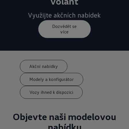
volant
Využijte akčních nabídek
Dozvědět se
více
Akční nabídky
Modely a konfigurátor
Vozy ihned k dispozici
Objevte naši modelovou
nabídku