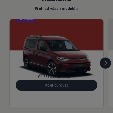
Přehled všech modelů »
Novinka
Nový Caddy
Od
669 900 Kč
Od
553 636 Kč
bez DPH
Konfigurovat