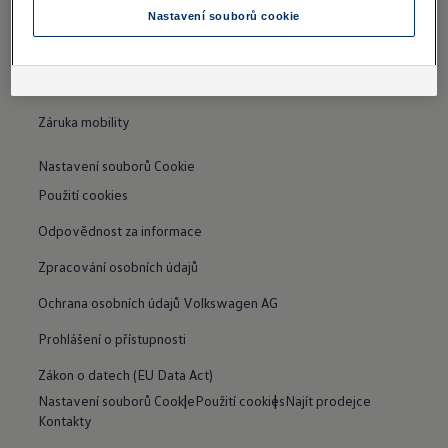
Nastavení souborů cookie
Informace pro nezávislé opravce
Recyklace
Záruka mobility
Nastavení souborů Cookie
Použití cookies
Odpovědnost za informace
Zpracování osobních údajů
Ochrana osobních údajů Volkswagen AG
Prohlášení o přístupnosti
Zákon o datech (EU Data Act)
Nastavení souborů Cookie
Použití cookies
Najít prodejce
Kontakty