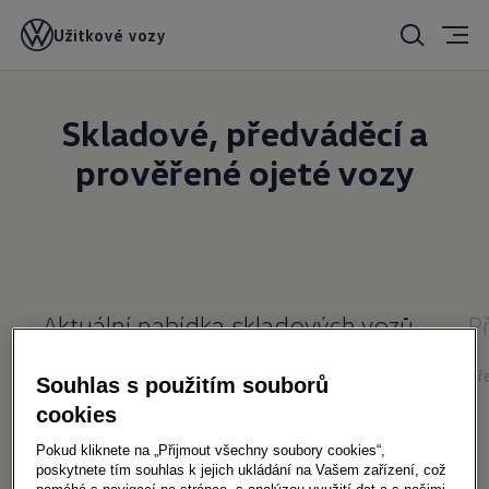
Užitkové vozy
Skladové, předváděcí a
prověřené ojeté vozy
Aktuální nabídka skladových vozů
P
Skladové vozy
Př
Souhlas s použitím souborů
cookies
Pokud kliknete na „Přijmout všechny soubory cookies“,
poskytnete tím souhlas k jejich ukládání na Vašem zařízení, což