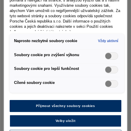
pomáhá s navigací na stránce, s analýzou využití dat a s našimi
marketingovými snahami. Využíváme soubory cookies tak,
abychom Vám umožnili co nejpříjemnější uživatelský zážitek. Za
tyto webové stránky a soubory cookies odpovídá společnost
Porsche Česká republika s.r.o. Další informace o použitých
cookies a jejich deaktivaci naleznete v sekci Použití cookies
(odkaz ve spodní části této stránky).
Naprosto nezbytné soubory cookie
Vždy aktivní
Facebook
Soubory cookie pro zvýšení výkonu
Instagram
Soubory cookie pro lepší funkčnost
E-shop
Cílené soubory cookie
Newsletter
O společnosti
Přijmout všechny soubory cookies
Kariéra
Doklad o původu zboží
Volby uložit
Svolávací akce