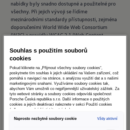
nabídky byly snadno dostupné a použitelné pro
všechny. Při jejich vývoji se řídíme
mezinárodními standardy přístupnosti, zejména
doporučeními World Wide Web Consortium
(W3C) a pravidly WCAG 2.1 (Web Content
Accessibility Guidelines).
Souhlas s použitím souborů
Web vw-uzitkove.cz je navržen tak, aby
cookies
splňoval úroveň AA těchto pravidel. Některé
části však zatím nemusí být plně v souladu.
Pokud kliknete na „Přijmout všechny soubory cookies“,
poskytnete tím souhlas k jejich ukládání na Vašem zařízení, což
Pracujeme na tom, aby byl náš web zcela
pomáhá s navigací na stránce, s analýzou využití dat a s našimi
přístupný.
marketingovými snahami. Využíváme soubory cookies tak,
abychom Vám umožnili co nejpříjemnější uživatelský zážitek. Za
tyto webové stránky a soubory cookies odpovídá společnost
Porsche Česká republika s.r.o. Další informace o použitých
Pomozte nám zlepšit přístupnost
cookies a jejich deaktivaci naleznete v sekci Použití cookies
(odkaz ve spodní části této stránky).
Volkswagen neustále optimalizuje části webu,
Naprosto nezbytné soubory cookie
Vždy aktivní
které zatím neodpovídají standardu. Pokud při
používání webu vw-uzitkove.cz narazíte na