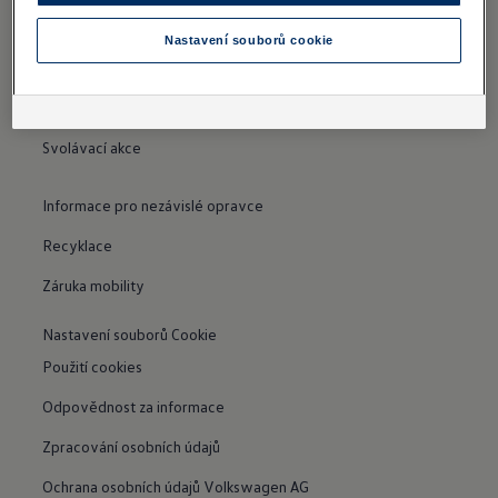
O společnosti
Nastavení souborů cookie
Kariéra
Doklad o původu zboží
Svolávací akce
Informace pro nezávislé opravce
Recyklace
Záruka mobility
Nastavení souborů Cookie
Použití cookies
Odpovědnost za informace
Zpracování osobních údajů
Ochrana osobních údajů Volkswagen AG