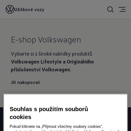
Užitkové vozy
E-shop Volkswagen
Vyberte si z široké nabídky produktů
Volkswagen Lifestyle a Originálního
příslušenství Volkswagen
.
Jít nakupovat
Souhlas s použitím souborů
cookies
Najděte svůj
servis
Pokud kliknete na „Přijmout všechny soubory cookies“,