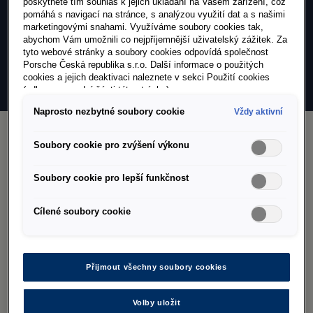
poskytnete tím souhlas k jejich ukládání na Vašem zařízení, což
Volkswagen Užitkové vozy
pomáhá s navigací na stránce, s analýzou využití dat a s našimi
marketingovými snahami. Využíváme soubory cookies tak,
abychom Vám umožnili co nejpříjemnější uživatelský zážitek. Za
tyto webové stránky a soubory cookies odpovídá společnost
Mapa servisů
Porsche Česká republika s.r.o. Další informace o použitých
cookies a jejich deaktivaci naleznete v sekci Použití cookies
(odkaz ve spodní části této stránky).
Naprosto nezbytné soubory cookie
Vždy aktivní
Soubory cookie pro zvýšení výkonu
Soubory cookie pro lepší funkčnost
Cílené soubory cookie
Facebook
Instagram
E-shop
Přijmout všechny soubory cookies
Volby uložit
Newsletter