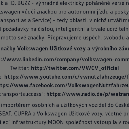
ok a ID. BUZZ - výhradně elektricky poháněné verze n
lkswagen vůdčí značkou pro autonomní jízdu a poskyt
Transport as a Service) - tedy oblasti, v nichž utvář
í požadavky na čistou, inteligentní a trvale udržite
 motto své značky: Přepravujeme úspěch, svobodu 
značky Volkswagen Užitkové vozy a výrobního záv
s://www.linkedin.com/company/volkswagen-comme
Twitter:
http://twitter.com/VWCV_official
e:
https://www.youtube.com/c/vwnutzfahrzeuge/f
ttps://www.facebook.com/VolkswagenNutzfahrze
transportsuccess":
https://www.radio.de/p/wetran
 importérem osobních a užitkových vozidel do České
 SEAT, CUPRA a Volkswagen Užitkové vozy, včetně p
jecí infrastruktury MOON společnost vstoupila v roc