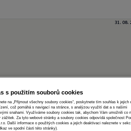
31. 08.
s s použitím souborů cookies
nete na „Přijmout všechny soubory cookies“, poskytnete tím souhlas k jejich 
zení, což pomáhá s navigací na stránce, s analýzou využití dat a s našimi
vými snahami. Využíváme soubory cookies tak, abychom Vám umožnili co ne
e na letošním ročníku veletrhu Caravan Salon svou
ý zážitek. Za tyto webové stránky a soubory cookies odpovídá společnost P
.r.o. Další informace o použitých cookies a jejich deaktivaci naleznete v sekc
 prohlédnout také nový Amarok ve verzi PanAmerican
dkaz ve spodní části této stránky).