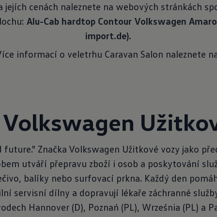
 jejích cenách naleznete na webových stránkách spo
lochu:
Alu-Cab hardtop Contour Volkswagen Amarok 
import.de).
Více informací o veletrhu Caravan Salon naleznete na
 Volkswagen Užitkov
 future." Značka Volkswagen Užitkové vozy jako pře
bem utváří přepravu zboží i osob a poskytování služ
ečivo, balíky nebo surfovací prkna. Každý den pomáh
lní servisní dílny a dopravují lékaře záchranné služb
odech Hannover (D), Poznań (PL), Września (PL) a 