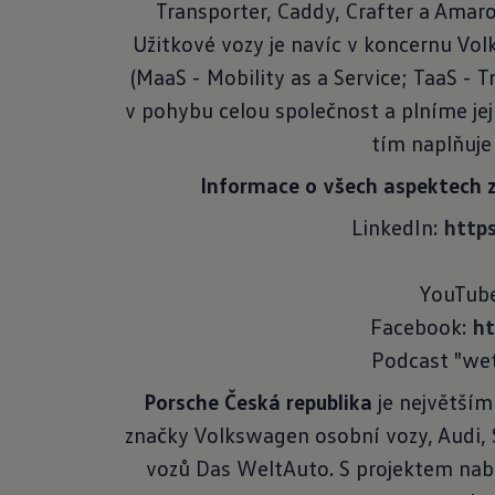
Transporter, Caddy, Crafter a Amar
Užitkové vozy je navíc v koncernu Vo
(MaaS - Mobility as a Service; TaaS - 
v pohybu celou společnost a plníme jej
tím naplňuje
Informace o všech aspektech 
LinkedIn:
http
YouTub
Facebook:
h
Podcast "we
Porsche Česká republika
je největším
značky Volkswagen osobní vozy, Audi,
vozů Das WeltAuto. S projektem nabí