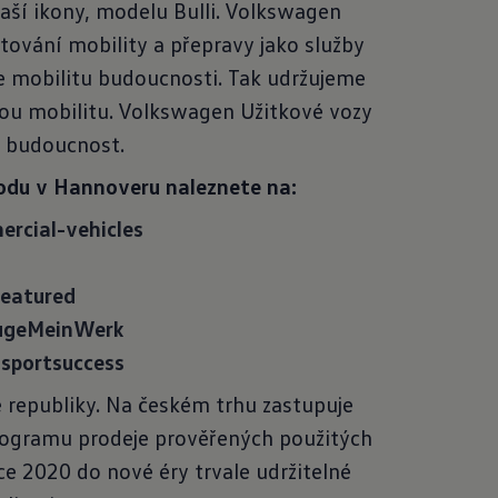
aší ikony, modelu Bulli. Volkswagen
ování mobility a přepravy jako služby
íme mobilitu budoucnosti. Tak udržujeme
lnou mobilitu. Volkswagen Užitkové vozy
a budoucnost.
odu v Hannoveru naleznete na:
rcial-vehicles
eatured
ugeMeinWerk
sportsuccess
 republiky. Na českém trhu zastupuje
rogramu prodeje prověřených použitých
e 2020 do nové éry trvale udržitelné