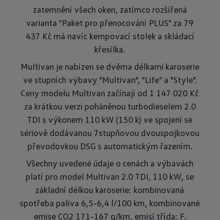
zatemnění všech oken, zatímco rozšířená
varianta "Paket pro přenocování PLUS" za 79
437 Kč má navíc kempovací stolek a skládací
křesílka.
Multivan je nabízen se dvěma délkami karoserie
ve stupních výbavy "Multivan", "Life" a "Style".
Ceny modelu Multivan začínají od 1 147 020 Kč
za krátkou verzi poháněnou turbodieselem 2.0
TDI s výkonem 110 kW (150 k) ve spojení se
sériově dodávanou 7stupňovou dvouspojkovou
převodovkou DSG s automatickým řazením.
Všechny uvedené údaje o cenách a výbavách
platí pro model Multivan 2.0 TDI, 110 kW, se
základní délkou karoserie: kombinovaná
spotřeba paliva 6,5-6,4 l/100 km, kombinované
emise CO2 171-167 g/km, emisí třída: F.