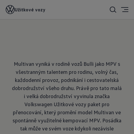
Užitkové vozy
16. 05. 2024
Multivan vyniká v rodině vozů Bulli jako MPV s
všestranným talentem pro rodinu, volný čas,
každodenní provoz, podnikání i cestovatelská
dobrodružství všeho druhu. Právě pro tato malá
i velká dobrodružství vyvinula značka
Volkswagen Užitkové vozy paket pro
přenocování, který promění model Multivan ve
spontánně využitelné kempovací MPV. Posádka
tak může ve svém voze kdykoli nezávisle