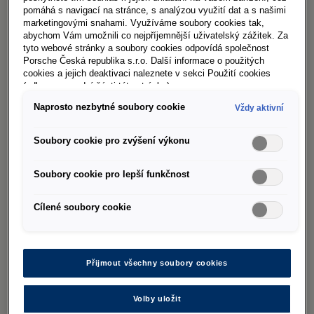
Anebo lze zadní sedadla vyjmout a místo pod
pomáhá s navigací na stránce, s analýzou využití dat a s našimi
lůžkem pak využít jako velkoryse dimenzovaný
marketingovými snahami. Využíváme soubory cookies tak,
abychom Vám umožnili co nejpříjemnější uživatelský zážitek. Za
odkládací prostor - například při návštěvě
tyto webové stránky a soubory cookies odpovídá společnost
festivalu, rodinném kempování, nebo dokonce
Porsche Česká republika s.r.o. Další informace o použitých
cookies a jejich deaktivaci naleznete v sekci Použití cookies
surfařské výpravě, protože pod lůžko lze uložit i
(odkaz ve spodní části této stránky).
surfová prkna. Ve složeném stavu se lůžko
Naprosto nezbytné soubory cookie
Vždy aktivní
nachází za sedadly ve druhé řadě, respektive nad
složenými sedadly třetí řady - a lze ho také
Soubory cookie pro zvýšení výkonu
snadno vyjmout.
Soubory cookie pro lepší funkčnost
Zatemnění se jednoduše připevňuje k přednímu i
zadnímu oknu a k bočním oknům integrovanými
Cílené soubory cookie
magnety nebo plastovými zasouvacími kartami,
zajistí tak soukromí a nezbytný noční světelný
komfort. Je-li Multivan vybaven na přání
Přijmout všechny soubory cookies
dodávanou panoramatickou střechou, je
součástí zatemnění zakrytí i pro panoramatickou
Volby uložit