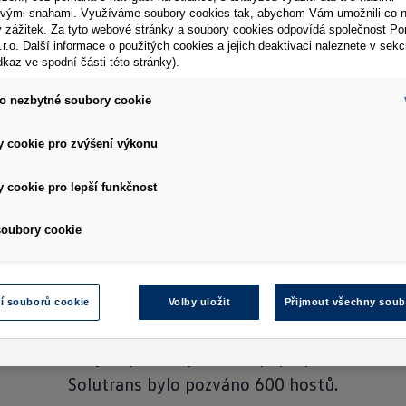
 konce roku 2022, přesvědčil dvacetičlennou mezinár
vými snahami. Využíváme soubory cookies tak, abychom Vám umožnili co ne
ý zážitek. Za tyto webové stránky a soubory cookies odpovídá společnost P
dách, které se uskutečnily v říjnu v pevninské části Ře
.r.o. Další informace o použitých cookies a jejich deaktivaci naleznete v sekc
dkaz ve spodní části této stránky).
, které proběhly minulý měsíc v Řecku, dokázal nový
mu designérů značky Volkswagen Užitkové vozy zachov
o nezbytné soubory cookie
í také zákazníci," vysvětluje Jarlath Sweeney, prezid
 cookie pro zvýšení výkonu
novější generace modelu Amarok zazářila i v sedmém 
 - s tehdy modernizovanou verzí - 2017 obsadila zno
 cookie pro lepší funkčnost
 nejnovější verzi vždy zvítězil - v prvním, čtvrtém 
soubory cookie
pořádala mezinárodní porota ankety IPUA 2023.
lehlivé výkony jak na silnicích, tak i mimo zpevněn
tional Pick-up Award' pro roky 2024 a 2025 je pro A
í souborů cookie
Volby uložit
Přijmout všechny soub
u pro celý tým značky Volkswagen Užitkové vozy. Děku
žitkové vozy odpovědný za nákup, při předávání oce
Solutrans bylo pozváno 600 hostů.