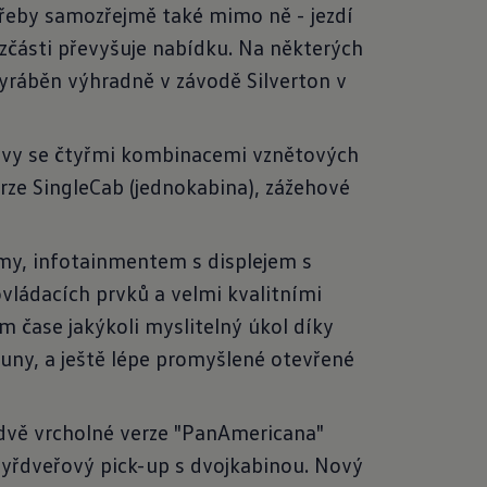
otřeby samozřejmě také mimo ně - jezdí
zčásti převyšuje nabídku. Na některých
vyráběn výhradně v závodě Silverton v
avy se čtyřmi kombinacemi vznětových
rze SingleCab (jednokabina), zážehové
émy, infotainmentem s displejem s
vládacích prvků a velmi kvalitními
m čase jakýkoli myslitelný úkol díky
tuny, a ještě lépe promyšlené otevřené
í dvě vrcholné verze "PanAmericana"
čtyřdveřový pick-up s dvojkabinou. Nový