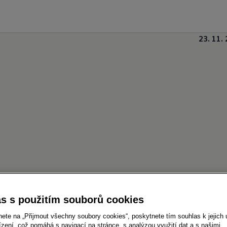
23. 11.
s s použitím souborů cookies
kové vozy slaví "hattrick", protože od poroty tvoř
nete na „Přijmout všechny soubory cookies“, poskytnete tím souhlas k jejich 
 "International Pick-up Award". Nový model, vytvoře
zení, což pomáhá s navigací na stránce, s analýzou využití dat a s našimi