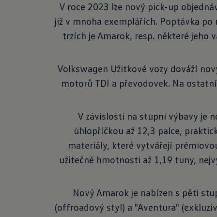
V roce 2023 lze nový pick-up objednáv
již v mnoha exemplářích. Poptávka po 
trzích je Amarok, resp. některé jeho 
Volkswagen Užitkové vozy dováží nov
motorů TDI a převodovek. Na ostatníc
V závislosti na stupni výbavy je
úhlopříčkou až 12,3 palce, prakti
materiály, které vytvářejí prémiovo
užitečné hmotnosti až 1,19 tuny, nejv
Nový Amarok je nabízen s pěti stup
(offroadový styl) a "Aventura" (exkluz