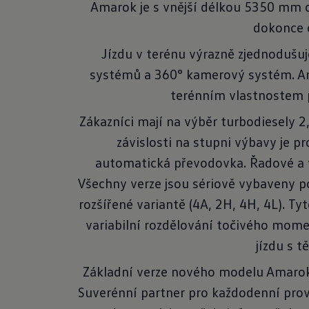
Amarok je s vnější délkou 5350 mm 
dokonce o
Jízdu v terénu výrazně zjednodušuj
systémů a 360° kamerový systém. Am
terénním vlastnostem p
Zákazníci mají na výběr turbodiesely 
závislosti na stupni výbavy je
automatická převodovka. Řadové a 
Všechny verze jsou sériově vybaveny po
rozšířené variantě (4A, 2H, 4H, 4L). T
variabilní rozdělování točivého mome
jízdu s 
Základní verze nového modelu Amarok 
Suverénní partner pro každodenní pro