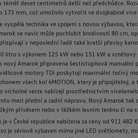
o téměř deset centimetrů delší než předchůdce. R
 173 mm, což umožnilo vytvořit ve dvojkabině více 
e vyspělá technika ve spojení s novou výbavou, kter
arok se navíc může pochlubit brodivostí 80 cm, opr
řispívají v neposlední řadě také kratší převisy karo
2,0 litru s výkonem 125 kW nebo 151 kW a vznětový š
 pro nový Amarok připravena šestistupňová manuální
vidlicové motory TDI poskytují maximální točivý m
honem všech kol 4MOTION, který je připojitelný, a 
yto vrcholné verze nabízejí prostřednictvím vícelam
ntu mezi přední a zadní nápravu. Nový Amarok tak 
těžkým přívěsem nebo v těžkém lesním terénu či na st
je v České republice nabízena za ceny od 911 482 
voz je sériově vybaven mimo jiné LED světlomety, 