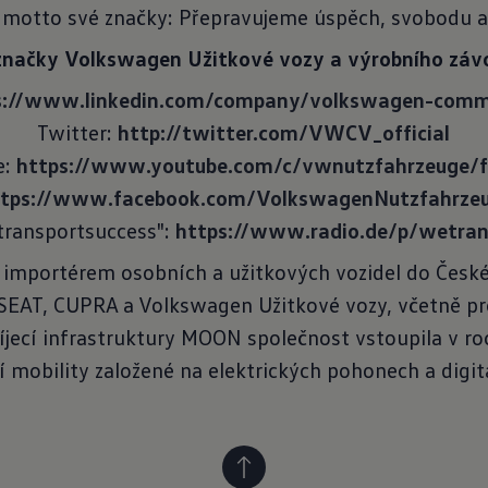
 motto své značky: Přepravujeme úspěch, svobodu 
značky Volkswagen Užitkové vozy a výrobního záv
s://www.linkedin.com/company/volkswagen-comme
Twitter:
http://twitter.com/VWCV_official
e:
https://www.youtube.com/c/vwnutzfahrzeuge/f
ttps://www.facebook.com/VolkswagenNutzfahrze
transportsuccess":
https://www.radio.de/p/wetran
 importérem osobních a užitkových vozidel do České
 SEAT, CUPRA a Volkswagen Užitkové vozy, včetně p
jecí infrastruktury MOON společnost vstoupila v roc
 mobility založené na elektrických pohonech a digita