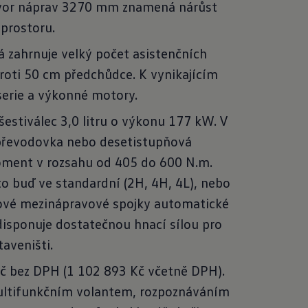
ozvor náprav 3270 mm znamená nárůst
prostoru.
á zahrnuje velký počet asistenčních
oti 50 cm předchůdce. K vynikajícím
serie a výkonné motory.
estiválec 3,0 litru o výkonu 177 kW. V
 převodovka nebo desetistupňová
oment v rozsahu od 405 do 600 N.m.
to buď ve standardní (2H, 4H, 4L), nebo
elové mezinápravové spojky automatické
disponuje dostatečnou hnací sílou pro
aveništi.
Kč bez DPH (1 102 893 Kč včetně DPH).
multifunkčním volantem, rozpoznáváním