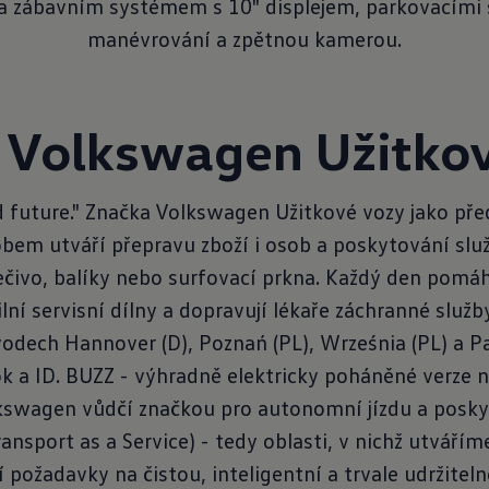
 zábavním systémem s 10" displejem, parkovacími s
manévrování a zpětnou kamerou.
 Volkswagen Užitkov
 future." Značka Volkswagen Užitkové vozy jako pře
bem utváří přepravu zboží i osob a poskytování služ
ečivo, balíky nebo surfovací prkna. Každý den pomáh
lní servisní dílny a dopravují lékaře záchranné služb
odech Hannover (D), Poznań (PL), Września (PL) a 
ok a ID. BUZZ - výhradně elektricky poháněné verze n
lkswagen vůdčí značkou pro autonomní jízdu a poskyt
Transport as a Service) - tedy oblasti, v nichž utvář
í požadavky na čistou, inteligentní a trvale udržite