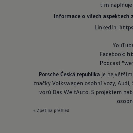
tím naplňuje
Informace o všech aspektech 
LinkedIn:
http
YouTub
Facebook:
h
Podcast "we
Porsche Česká republika
je největším
značky Volkswagen osobní vozy, Audi,
vozů Das WeltAuto. S projektem nabí
osobní
« Zpět na přehled