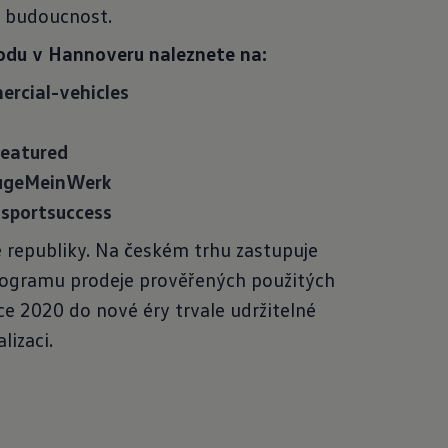
a budoucnost.
odu v Hannoveru naleznete na:
rcial-vehicles
eatured
ugeMeinWerk
sportsuccess
 republiky. Na českém trhu zastupuje
rogramu prodeje prověřených použitých
e 2020 do nové éry trvale udržitelné
lizaci.