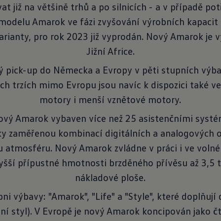
at již na většině trhů a po silnicích - a v případě p
modelu Amarok ve fázi zvyšování výrobních kapacit 
varianty, pro rok 2023 již vyprodán. Nový Amarok je 
Jižní Africe.
ý pick-up do Německa a Evropy v pěti stupních výb
h trzích mimo Evropu jsou navíc k dispozici také ve
motory i menší vznětové motory.
 nový Amarok vybaven více než 25 asistenčními syst
cky zaměřenou kombinací digitálních a analogových o
u atmosféru. Nový Amarok zvládne v práci i ve volné
yšší přípustné hmotnosti brzděného přívěsu až 3,5 
nákladové ploše.
ni výbavy: "Amarok", "Life" a "Style", které doplňuj
ivní styl). V Evropě je nový Amarok koncipován jako 