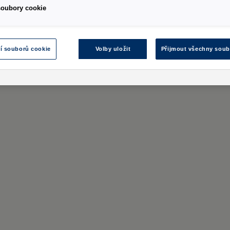
soubory cookie
í souborů cookie
Volby uložit
Přijmout všechny soub