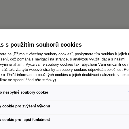
s s použitím souborů cookies
nete na „Přijmout všechny soubory cookies“, poskytnete tím souhlas k jejich 
zení, což pomáhá s navigací na stránce, s analýzou využití dat a s našimi
vými snahami. Využíváme soubory cookies tak, abychom Vám umožnili co ne
ý zážitek. Za tyto webové stránky a soubory cookies odpovídá společnost P
.r.o. Další informace o použitých cookies a jejich deaktivaci naleznete v sekc
dkaz ve spodní části této stránky).
o nezbytné soubory cookie
 cookie pro zvýšení výkonu
 cookie pro lepší funkčnost