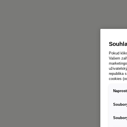
Souhla
Pokud klik
Vašem zaří
marketingo
uživatelsk
republika s
cookies (o
Naprost
Soubory
Soubory