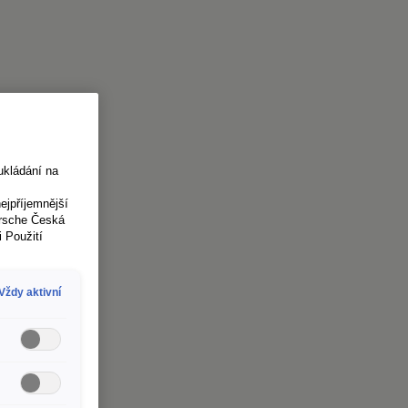
ukládání na
jpříjemnější
orsche Česká
i Použití
Vždy aktivní