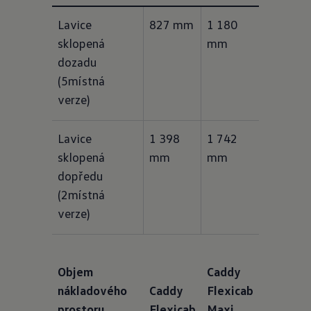
Lavice 
827 mm
1 180 
sklopená 
mm
dozadu 
(5místná 
verze)
Lavice 
1 398 
1 742 
sklopená 
mm
mm
dopředu 
(2místná 
verze)
Objem
Caddy
nákladového
Caddy
Flexicab
prostoru
Flexicab
Maxi