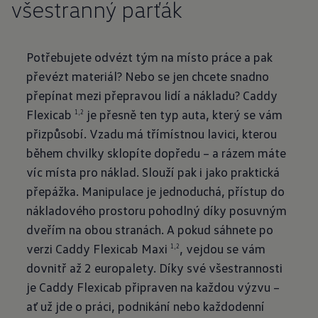
všestranný parťák
Potřebujete odvézt tým na místo práce a pak
převézt materiál? Nebo se jen chcete snadno
přepínat mezi přepravou lidí a nákladu? Caddy
Flexicab
je přesně ten typ auta, který se vám
1,2
přizpůsobí. Vzadu má třímístnou lavici, kterou
během chvilky sklopíte dopředu – a rázem máte
víc místa pro náklad. Slouží pak i jako praktická
přepážka. Manipulace je jednoduchá, přístup do
nákladového prostoru pohodlný díky posuvným
dveřím na obou stranách. A pokud sáhnete po
verzi Caddy Flexicab Maxi
, vejdou se vám
1,2
dovnitř až 2 europalety. Díky své všestrannosti
je Caddy Flexicab připraven na každou výzvu –
ať už jde o práci, podnikání nebo každodenní