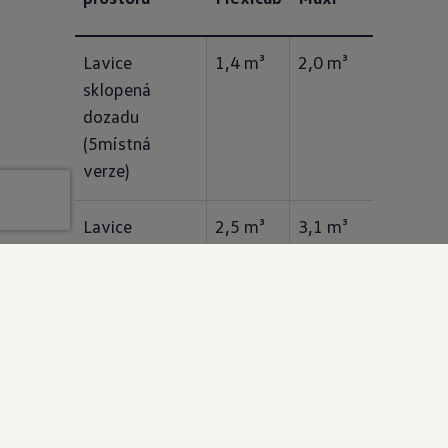
Lavice 
1,4 m³
2,0 m³
sklopená 
dozadu 
(5místná 
verze)
Lavice 
2,5 m³
3,1 m³
sklopená 
dopředu 
(2místná 
verze)