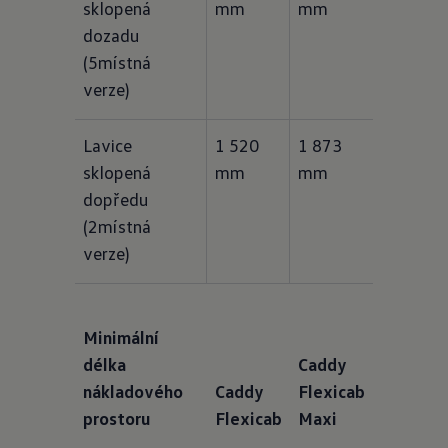
sklopená 
mm
mm
dozadu 
(5místná 
verze)
Lavice 
1 520 
1 873 
sklopená 
mm
mm
dopředu 
(2místná 
verze)
Minimální
délka
Caddy
nákladového
Caddy
Flexicab
prostoru
Flexicab
Maxi