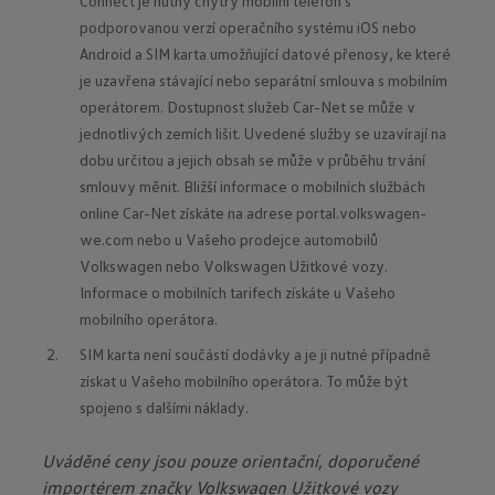
Connect je nutný chytrý mobilní telefon s 
podporovanou verzí operačního systému iOS nebo 
Android a SIM karta umožňující datové přenosy, ke které 
je uzavřena stávající nebo separátní smlouva s mobilním 
operátorem. Dostupnost služeb Car-Net se může v 
jednotlivých zemích lišit. Uvedené služby se uzavírají na 
dobu určitou a jejich obsah se může v průběhu trvání 
smlouvy měnit. Bližší informace o mobilních službách 
online Car-Net získáte na adrese portal.volkswagen-
we.com nebo u Vašeho prodejce automobilů 
Volkswagen nebo Volkswagen Užitkové vozy. 
Informace o mobilních tarifech získáte u Vašeho 
mobilního operátora.
SIM karta není součástí dodávky a je ji nutné případně 
získat u Vašeho mobilního operátora. To může být 
spojeno s dalšími náklady.
Uváděné ceny jsou pouze orientační, doporučené
importérem značky Volkswagen Užitkové vozy