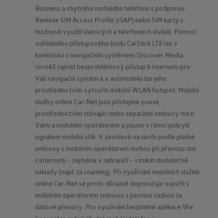
Business a chytrého mobilního telefonu s podporou 
Remote SIM Access Profile (rSAP) nebo SIM karty s 
možností využití datových a telefonních služeb. Pomocí 
volitelného přístupového bodu CarStick LTE lze v 
kombinaci s navigačním systémem Discover Media 
rovněž zajistit bezproblémový přístup k internetu pro 
Váš navigační systém a v automobilu lze jeho 
prostřednictvím vytvořit mobilní WLAN hotspot. Mobilní 
služby online Car-Net jsou přístupné pouze 
prostřednictvím stávající nebo separátní smlouvy mezi 
Vámi a mobilním operátorem a pouze v rámci pokrytí 
signálem mobilní sítě. V závislosti na tarifu podle platné 
smlouvy s mobilním operátorem mohou při přenosu dat 
z internetu - zejména v zahraničí - vznikat dodatečné 
náklady (např. za roaming). Při využívání mobilních služeb 
online Car-Net se proto důrazně doporučuje uzavřít s 
mobilním operátorem smlouvu s pevnou sazbou za 
datové přenosy. Pro využívání bezplatné aplikace We 