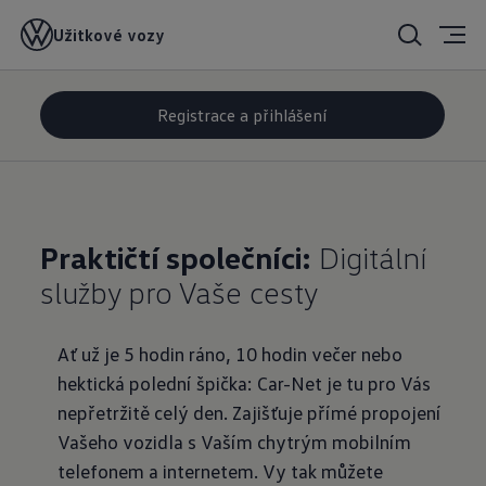
Car-Net
Užitkové vozy
Registrace a přihlášení
Praktičtí společníci:
Digitální
služby pro Vaše cesty
Ať už je 5 hodin ráno, 10 hodin večer nebo
hektická polední špička: Car-Net je tu pro Vás
nepřetržitě celý den. Zajišťuje přímé propojení
Vašeho vozidla s Vaším chytrým mobilním
telefonem a internetem. Vy tak můžete