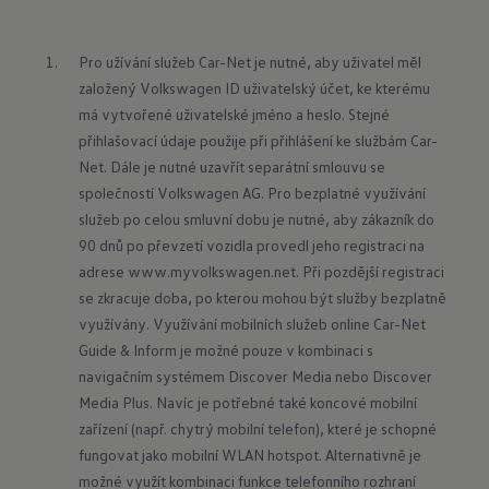
Pro užívání služeb Car-Net je nutné, aby uživatel měl 
založený Volkswagen ID uživatelský účet, ke kterému 
má vytvořené uživatelské jméno a heslo. Stejné 
přihlašovací údaje použije při přihlášení ke službám Car-
Net. Dále je nutné uzavřít separátní smlouvu se 
společností Volkswagen AG. Pro bezplatné využívání 
služeb po celou smluvní dobu je nutné, aby zákazník do 
90 dnů po převzetí vozidla provedl jeho registraci na 
adrese 
www.myvolkswagen.net
. Při pozdější registraci 
se zkracuje doba, po kterou mohou být služby bezplatně 
využívány. Využívání mobilních služeb online Car-Net 
Guide & Inform je možné pouze v kombinaci s 
navigačním systémem Discover Media nebo Discover 
Media Plus. Navíc je potřebné také koncové mobilní 
zařízení (např. chytrý mobilní telefon), které je schopné 
fungovat jako mobilní WLAN hotspot. Alternativně je 
možné využít kombinaci funkce telefonního rozhraní 