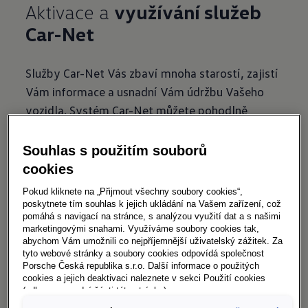
Aktivace a
využívání služeb
Car-Net
Služby Car-Net Vás zbaví mnoha starostí, zajistí
Vám informace a usnadní Vám údržbu Vašeho
vozidla. Systém Car-Net můžete pohodlně
aktivovat prostřednictvím aplikace nebo přímo
ve vozidle. Zde najdete podrobné pokyny, jak
Souhlas s použitím souborů
aktivovat služby Car-Net:
cookies
Aktivace služeb Car-Net pomocí aplikace
Pokud kliknete na „Přijmout všechny soubory cookies“,
poskytnete tím souhlas k jejich ukládání na Vašem zařízení, což
Aktivace služeb Car-Net ve vozidle
pomáhá s navigací na stránce, s analýzou využití dat a s našimi
marketingovými snahami. Využíváme soubory cookies tak,
Aby bylo možné využívat služby Car-Net, musí
abychom Vám umožnili co nejpříjemnější uživatelský zážitek. Za
být splněny některé požadavky. Pro fungování
tyto webové stránky a soubory cookies odpovídá společnost
Porsche Česká republika s.r.o. Další informace o použitých
paketu služeb Guide & Inform je nutné mít
cookies a jejich deaktivaci naleznete v sekci Použití cookies
kompatibilní navigační systém a připojení k
(odkaz ve spodní části této stránky).