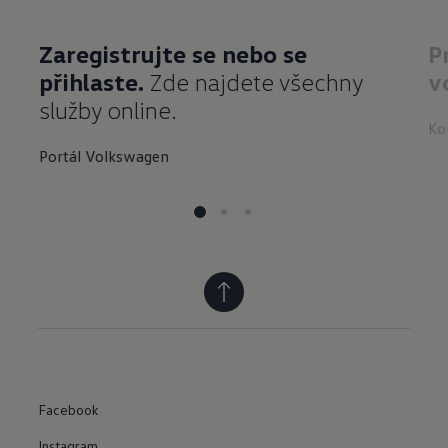
Zaregistrujte se nebo se
P
přihlaste.
Zde najdete všechny
v
služby online.
Ko
Portál Volkswagen
Facebook
Instagram